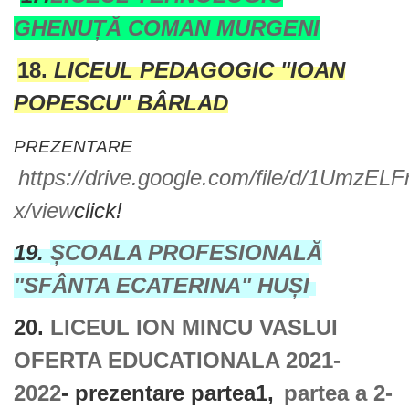
GHENUȚĂ COMAN MURGENI
18.
LIC
EUL PEDAGOGIC "IOAN
POPESCU" BÂRLAD
PREZENTARE
https://drive.google.com/file/d/1Um
x/view
click!
19.
ȘCOALA PROFESIONALĂ
"SFÂNTA ECATERINA" HUȘI
20.
LICEUL ION MINCU VASLUI
OFERTA EDUCATIONALA 2021-
2022
- prezentare partea1,
partea a 2-