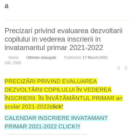
a
Precizari privind evaluarea dezvoltarii
copilului in vederea inscrierii in
invatamantul primar 2021-2022
liliana
Ultimele adaugate
Published:
17 March 2021
Hits: 1505
PRECIZĂRI PRIVIND EVALUAREA
DEZVOLTĂRII COPILULUI ÎN VEDEREA
ÎNSCRIERII ÎN ÎNVĂȚĂMÂNTUL PRIMAR an
școlar 2021-2022
click!
CALENDAR INSCRIERE INVATAMANT
PRIMAR 2021-2022 CLICK!!!