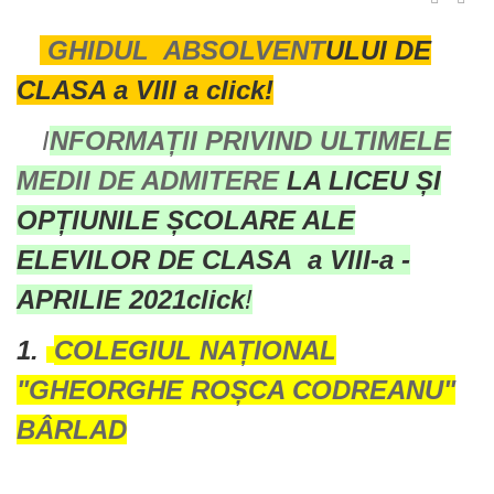
GHIDUL ABSOLVENT
ULUI DE
CLASA a VIII a click!
I
NFORMAȚII PRIVIND ULTIMELE
MEDII DE ADMITERE
LA LICEU ȘI
OPȚIUNILE ȘCOLARE ALE
ELEVILOR DE CLASA a VIII-a -
APRILIE 2021
click
!
1.
COLEGIUL NAȚIONAL
"GHEORGHE ROȘCA CODREANU"
BÂRLAD