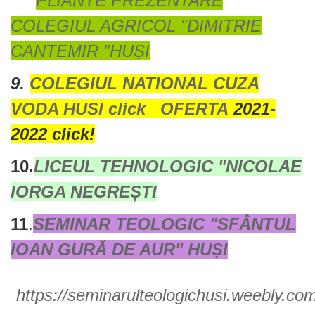
PLIANTE PREZENTARE
COLEGIUL AGRICOL "DIMITRIE
CANTEMIR "HUȘI
9.
COLEGIUL NATIONAL CUZA
VODA HUSI click
OFERTA
2021-
2022 click!
10.
LICEUL TEHNOLOGIC "NICOLAE
IORGA NEGREȘTI
11
.
SEMINAR TEOLOGIC "SFÂNTUL
IOAN GURĂ DE AUR" HUȘI
https://seminarulteologichusi.weebly.co