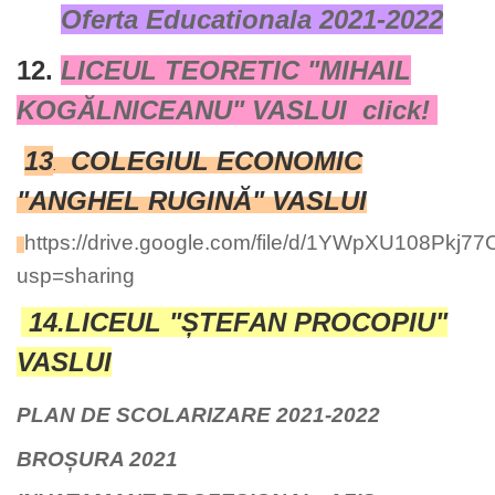
Oferta Educationala 2021-2022
12.
LICEUL TEORETIC "MIHAIL
KOGĂLNICEANU" VASLUI click!
13
COLEGIUL ECONOMIC
.
"ANGHEL RUGINĂ" VASLUI
https://drive.google.com/file/d/1YWpXU108Pkj
usp=sharing
14.LICEUL "ȘTEFAN PROCOPIU"
VASLUI
PLAN DE SCOLARIZARE 2021-2022
BROȘURA 2021