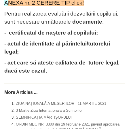
A
NEXA nr. 2 CERERE TIP
click!
Pentru realizarea evaluării dezvoltării copilului,
sunt necesare următoarele
documente
:
- certificatul de naștere al copilului;
- actul de identitate al părintelui/tutorelui
legal;
- act care să ateste calitatea de tutore legal,
dacă este cazul.
More Articles ...
ZIUA NAȚIONALĂ A MESERIILOR - 11 MARTIE 2021
3 Martie Ziua Internatíonala a Scriitorilor
SEMNIFICAȚIA MĂRȚIȘORULUI
ORDIN MEC NR. 3300 din 19 februarie 2021 privind aprobarea