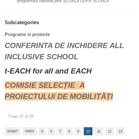
programului național pilot ȘCOALA DUPĂ ȘCOALĂ
Subcategories
Programe si proiecte
CONFERINTA DE INCHIDERE ALL
INCLUSIVE SCHOOL
t-EACH for all and EACH
COMISIE SELECȚIE A
PROIECTULUI DE MOBILITĂȚI
Page 10 of 28
START
PREV
5
6
7
8
9
10
11
12
13