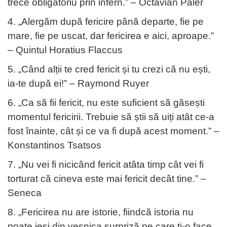
trece obligatoriu prin infern.” – Octavian Paler
4. „Alergăm după fericire până departe, fie pe
mare, fie pe uscat, dar fericirea e aici, aproape.”
– Quintul Horatius Flaccus
5. „Când alții te cred fericit și tu crezi că nu ești,
ia-te după ei!” – Raymond Ruyer
6. „Ca să fii fericit, nu este suficient să găsești
momentul fericirii. Trebuie să știi să uiți atât ce-a
fost înainte, cât și ce va fi după acest moment.” –
Konstantinos Tsatsos
7. „Nu vei fi nicicând fericit atâta timp cât vei fi
torturat că cineva este mai fericit decât tine.” –
Seneca
8. „Fericirea nu are istorie, fiindcă istoria nu
poate ieși din veșnica surpriză pe care ți-o face