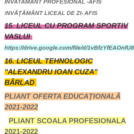
INVATAMANT PROFESIONAL -AFIS
I
NVĂȚĂMÂNT LICEAL DE ZI- AFIS
15. LICEUL CU PROGRAM SPORTIV
VASLUI
https://drive.google.com/file/d/1vBfzYfEAOnf
16.
LICEUL TEHNOLOGIC
"ALEXANDRU IOAN CUZA"
BÂRL
A
D
PLIANT OFERTA EDUCAȚIONALĂ
2021-2022
PLIANT SCOALA PROFESIONALA
2021-2022