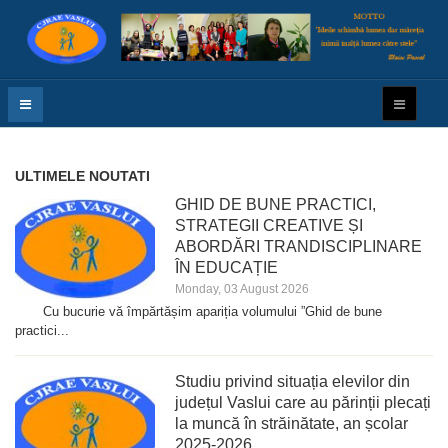
ULTIMELE NOUTATI
GHID DE BUNE PRACTICI,
STRATEGII CREATIVE ȘI
ABORDĂRI TRANDISCIPLINARE
ÎN EDUCAȚIE
Monday, 03 August 2026
Cu bucurie vă împărtășim apariția volumului ”Ghid de bune
practici...
Studiu privind situația elevilor din
județul Vaslui care au părinții plecați
la muncă în străinătate, an școlar
2025-2026