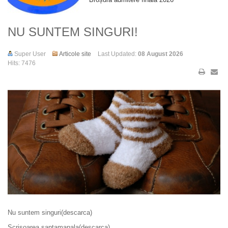
NU SUNTEM SINGURI!
Super User
Articole site
Last Updated:
08 August 2026
Hits: 7476
Nu suntem singuri(descarca)
Scrisoarea saptamanala(descarca)