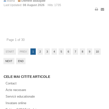
liliana
Ultimele adaugate
Last Updated:
08 August 2026
Hits: 1735
Page 1 of 30
START
PREV
1
2
3
4
5
6
7
8
9
10
NEXT
END
CELE MAI CITITE ARTICOLE
Contact
Acte necesare
Servicii educationale
Invatare online