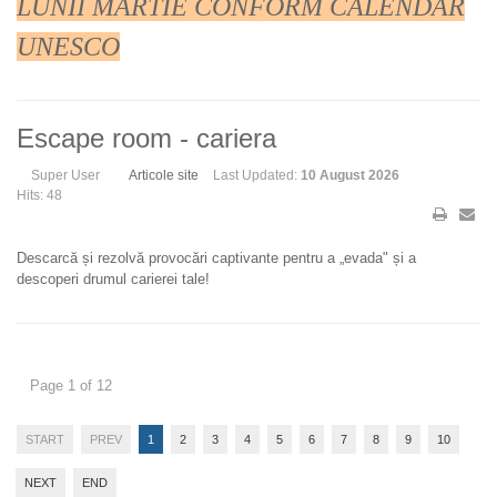
LUNII MARTIE CONFORM CALENDAR
UNESCO
Escape room - cariera
Super User
Articole site
Last Updated:
10 August 2026
Hits: 48
Descarcă și rezolvă provocări captivante pentru a „evada" și a
descoperi drumul carierei tale!
Page 1 of 12
START
PREV
1
2
3
4
5
6
7
8
9
10
NEXT
END