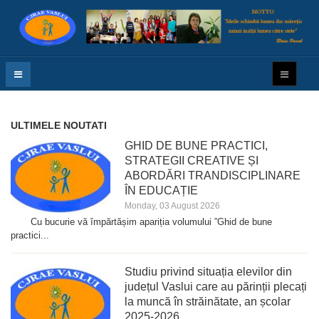
ULTIMELE NOUTATI
GHID DE BUNE PRACTICI,
STRATEGII CREATIVE ȘI
ABORDĂRI TRANDISCIPLINARE
ÎN EDUCAȚIE
Monday, 03 August 2026
Cu bucurie vă împărtășim apariția volumului ”Ghid de bune
practici...
Studiu privind situația elevilor din
județul Vaslui care au părinții plecați
la muncă în străinătate, an școlar
2025-2026