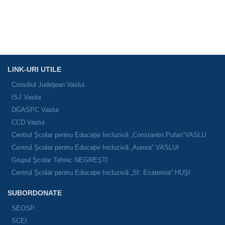
LINK-URI UTILE
Consiliul Judeţean Vaslui
ISJ Vaslui
DGASPC Vaslui
CCD Vaslui
Centrul Şcolar pentru Educaţie Incluzivă „Constantin Pufan”VASLU
Centrul Şcolar pentru Educaţie Incluzivă „Aurora” VASLUI
Grupul Şcolar Tehnic NEGREŞTI
Centrul Şcolar pentru Educaţie Incluzivă „Sf. Ecaterina” HUŞI
SUBORDONATE
SEOSP
SCEI