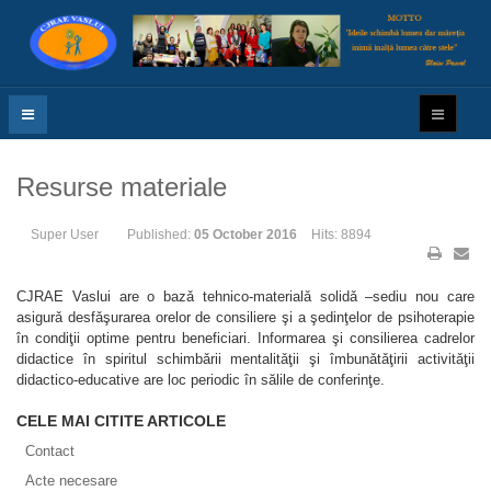
Resurse materiale
Super User
Published:
05 October 2016
Hits: 8894
CJRAE Vaslui are o bazǎ tehnico-materialǎ solidǎ –sediu nou care
asigurǎ desfǎşurarea orelor de consiliere şi a şedinţelor de psihoterapie
în condiţii optime pentru beneficiari. Informarea şi consilierea cadrelor
didactice în spiritul schimbǎrii mentalitǎţii şi îmbunǎtǎţirii activitǎţii
didactico-educative are loc periodic în sălile de conferinţe.
CELE MAI CITITE ARTICOLE
Contact
Acte necesare