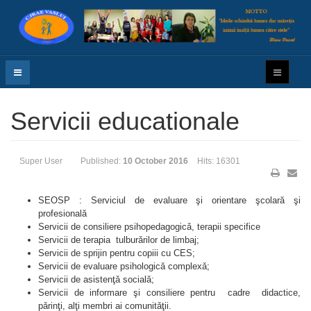
Servicii educationale
Super User
Published:
10 October 2016
Hits: 16301
SEOSP : Serviciul de evaluare şi orientare şcolară şi
profesională
Servicii de consiliere psihopedagogicǎ, terapii specifice
Servicii de terapia tulburǎrilor de limbaj;
Servicii de sprijin pentru copiii cu CES;
Servicii de evaluare psihologicǎ complexǎ;
Servicii de asistenţǎ socialǎ;
Servicii de informare şi consiliere pentru cadre didactice,
pǎrinţi, alţi membri ai comunitǎţii.