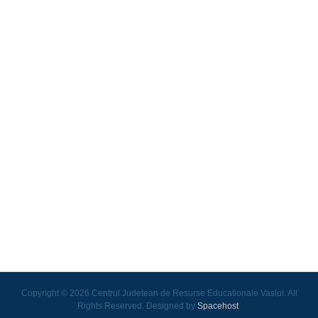
Copyright © 2026 Centrul Judetean de Resurse Educationale Vaslui. All
Rights Reserved. Designed by
Spacehost
.