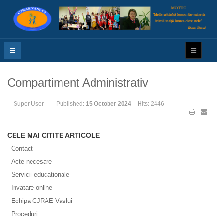
Compartiment Administrativ
Super User
Published:
15 October 2024
Hits: 2446
CELE MAI CITITE ARTICOLE
Contact
Acte necesare
Servicii educationale
Invatare online
Echipa CJRAE Vaslui
Proceduri