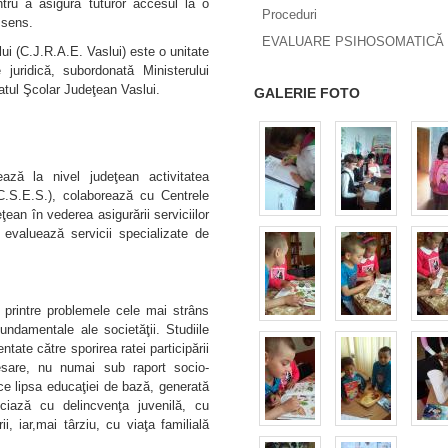
entru a asigura tuturor accesul la o
Proceduri
 sens.
EVALUARE PSIHOSOMATICĂ 
i (C.J.R.A.E. Vaslui) este o unitate
 juridică, subordonatǎ Ministerului
atul Şcolar Judeţean Vaslui.
GALERIE FOTO
ază la nivel judeţean activitatea
C.S.E.S.), colaborează cu Centrele
ţean în vederea asigurării serviciilor
 evaluează servicii specializate de
 printre problemele cele mai strâns
i fundamentale ale societăţii. Studiile
tate către sporirea ratei participării
esare, nu numai sub raport socio-
ce lipsa educaţiei de bază, generată
ociază cu delincvenţa juvenilă, cu
i, iar,mai târziu, cu viaţa familială