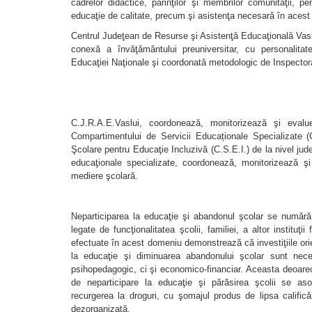
cadrelor didactice, părinţilor şi membrilor comunităţii, p
educaţie de calitate, precum şi asistenţa necesară în acest
Centrul Judeţean de Resurse şi Asistenţă Educaţională Vaslu
conexă a învăţământului preuniversitar, cu personalitate
Educaţiei Naţionale şi coordonatǎ metodologic de Inspector
C.J.R.A.E.Vaslui, coordonează, monitorizează şi evalue
Compartimentului de Servicii Educaționale Specializate (
Şcolare pentru Educaţie Incluzivă (C.S.E.I.) de la nivel jude
educaţionale specializate, coordonează, monitorizează şi
mediere şcolară.
Neparticiparea la educaţie şi abandonul şcolar se numără
legate de funcţionalitatea şcolii, familiei, a altor instituţi
efectuate în acest domeniu demonstrează că investiţiile orien
la educaţie şi diminuarea abandonului şcolar sunt nec
psihopedagogic, ci şi economico-financiar. Aceasta deoare
de neparticipare la educaţie şi părăsirea şcolii se as
recurgerea la droguri, cu şomajul produs de lipsa calificări
dezorganizată.