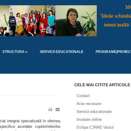
STRUCTURA
SERVICII EDUCATIONALE
PROGRAME|PROIEC
CELE MAI CITITE ARTICOLE
Contact
Acte necesare
Servicii educationale
Invatare online
al integrat specializată în oferirea,
ecifice acordate copiilor/elevilor,
Echipa CJRAE Vaslui