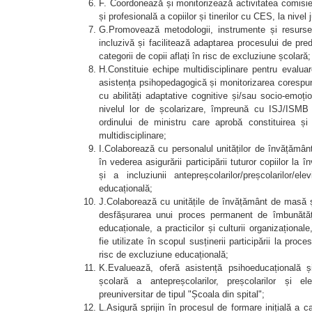
F. Coordonează și monitorizează activitatea comisie
și profesională a copiilor și tinerilor cu CES, la nivel
G.Promovează metodologii, instrumente și resurse
incluzivă și facilitează adaptarea procesului de pred
categorii de copii aflați în risc de excluziune școlară;
H.Constituie echipe multidisciplinare pentru evaluar
asistența psihopedagogică și monitorizarea corespunză
cu abilități adaptative cognitive și/sau socio-emoți
nivelul lor de școlarizare, împreună cu ISJ/ISMB sa
ordinului de ministru care aprobă constituirea ș
multidisciplinare;
I.Colaborează cu personalul unităților de învățământ 
în vederea asigurării participării tuturor copiilor la 
și a incluziunii antepreșcolarilor/preșcolarilor/el
educațională;
J.Colaborează cu unitățile de învățământ de masă și
desfășurarea unui proces permanent de îmbunătăți
educaționale, a practicilor și culturii organizațional
fie utilizate în scopul susținerii participării la proc
risc de excluziune educațională;
K.Evaluează, oferă asistență psihoeducațională ș
școlară a antepreșcolarilor, preșcolarilor și el
preuniversitar de tipul "Școala din spital";
L.Asigură sprijin în procesul de formare inițială a ca