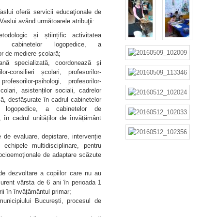
slui oferă servicii educaţionale de
l Vaslui având următoarele atribuţii:
dologic și științific activitatea
ă, cabinetelor logopedice, a
lor de mediere școlară;
nă specializată, coordonează și
r-consilieri școlari, profesorilor-
ofesorilor-psihologi, profesorilor-
olari, asistenților sociali, cadrelor
ă, desfășurate în cadrul cabinetelor
r logopedice, a cabinetelor de
e, în cadrul unităților de învățământ
 de evaluare, depistare, intervenție
 echipele multidisciplinare, pentru
au socioemoționale de adaptare scăzute
de dezvoltare a copiilor care nu au
urent vârsta de 6 ani în perioada 1
ii în învățământul primar;
unicipiului București, procesul de