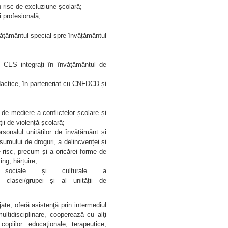
n risc de excluziune școlară;
i profesională;
nvățământul special spre învățământul
cu CES integrați în învățământul de
didactice, în parteneriat cu CNFDCD și
, de mediere a conflictelor școlare și
ații de violență școlară;
ersonalul unităților de învățământ și
onsumului de droguri, a delincvenței și
 risc, precum și a oricărei forme de
ing, hărțuire;
i sociale și culturale a
vul clasei/grupei și al unității de
ate, oferă asistenţă prin intermediul
 multidisciplinare, cooperează cu alţi
copiilor: educaţionale, terapeutice,