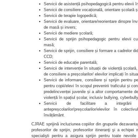
Servicii de asistență psihopedagogică pentru elevii î
Servicii de consiliere vocațională, orientare școlară ș
Servicii de terapie logopedică;
Servicii de evaluare, orientare/reorientare dinspre î
de masă și invers;
Servicii de mediere școlară;
Servicii de sprijin psihopedagogic pentru elevii 
masă;
Servicii de sprijin, consiliere și formare a cadrelor 
CCD;
Servicii de educație parentală;
Servicii de intervenție în situații de violență școlară
de consiliere a preșcolarilor/ elevilor implicați în situ
Servicii de informare, consiliere și sprijin pentru p
pentru copii/elevi în scopul prevenirii traficului și c
predelincvenței juvenile și a altor comportamente de
violență în spațiul școlar, inclusiv bullying, cyberbully
Servicii de facilitare a integrări
antepreșcolarilor/preșcolarilor/elevilor în colecti
învățământ.
CJRAE sprijină incluziunea copiilor din grupurile dezavantaj
profesorilor de sprijin, profesorilor itineranţi şi a echipei
specialişti pentru a asigura sprijin pentru toate nevoile 