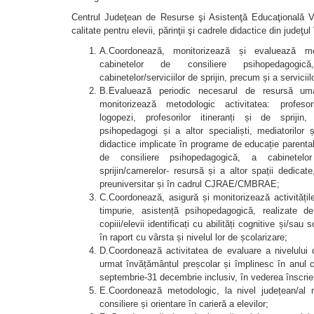
Centrul Judeţean de Resurse şi Asistenţă Educaţională Va
calitate pentru elevii, părinţii şi cadrele didactice din judeţu
A.Coordonează, monitorizează și evaluează meto
cabinetelor de consiliere psihopedagogic
cabinetelor/serviciilor de sprijin, precum și a servicii
B.Evaluează periodic necesarul de resursă uma
monitorizează metodologic activitatea: profesorilo
logopezi, profesorilor itineranți și de sprijin, pr
psihopedagogi și a altor specialiști, mediatorilor șc
didactice implicate în programe de educație parental
de consiliere psihopedagogică, a cabinetelo
sprijin/camerelor- resursă și a altor spații dedicat
preuniversitar și în cadrul CJRAE/CMBRAE;
C.Coordonează, asigură și monitorizează activitățile
timpurie, asistență psihopedagogică, realizate de
copiii/elevii identificați cu abilități cognitive și/s
în raport cu vârsta și nivelul lor de școlarizare;
D.Coordonează activitatea de evaluare a nivelului 
urmat învățământul preșcolar și împlinesc în anul c
septembrie-31 decembrie inclusiv, în vederea înscrier
E.Coordonează metodologic, la nivel județean/al m
consiliere și orientare în carieră a elevilor;