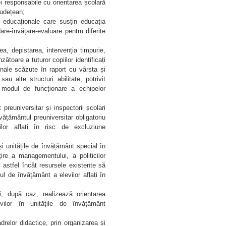
i responsabile cu orientarea școlară
 județean;
 educaționale care susțin educația
are-învățare-evaluare pentru diferite
ea, depistarea, intervenția timpurie,
toare a tuturor copiilor identificați
onale scăzute în raport cu vârsta și
u alte structuri abilitate, potrivit
i modul de funcționare a echipelor
preuniversitar și inspectorii școlari
învățământul preuniversitar obligatoriu
evilor aflați în risc de excluziune
 unitățile de învățământ special în
re a managementului, a politicilor
e, astfel încât resursele existente să
esul de învățământ a elevilor aflați în
i, după caz, realizează orientarea
evilor în unitățile de învățământ
drelor didactice, prin organizarea și