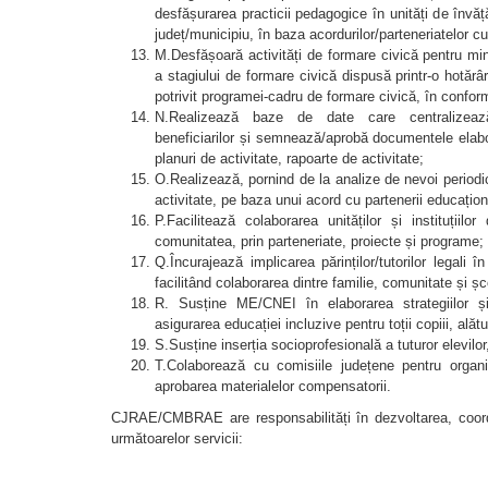
desfășurarea practicii pedagogice în unități de învăț
județ/municipiu, în baza acordurilor/parteneriatelor cu
M.Desfășoară activități de formare civică pentru mi
a stagiului de formare civică dispusă printr-o hotăr
potrivit programei-cadru de formare civică, în conformi
N.Realizează baze de date care centralizează r
beneficiarilor și semnează/aprobă documentele elabor
planuri de activitate, rapoarte de activitate;
O.Realizează, pornind de la analize de nevoi periodic
activitate, pe baza unui acord cu partenerii educațion
P.Facilitează colaborarea unităților și instituțiilo
comunitatea, prin parteneriate, proiecte și programe;
Q.Încurajează implicarea părinților/tutorilor legali în
facilitând colaborarea dintre familie, comunitate și șc
R. Susține ME/CNEI în elaborarea strategiilor ș
asigurarea educației incluzive pentru toții copiii, alătur
S.Susține inserția socioprofesională a tuturor elevilor, 
T.Colaborează cu comisiile județene pentru organ
aprobarea materialelor compensatorii.
CJRAE/CMBRAE are responsabilități în dezvoltarea, coord
următoarelor servicii: