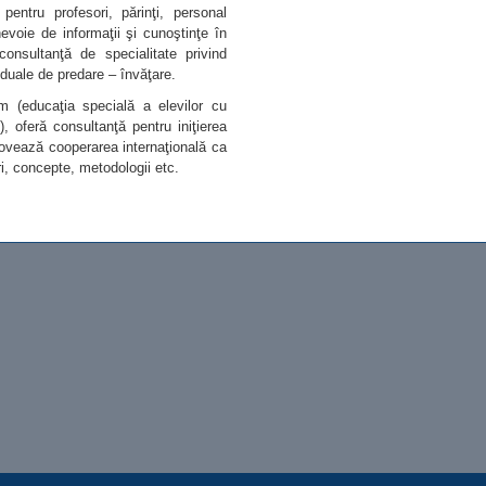
entru profesori, părinţi, personal
evoie de informaţii şi cunoştinţe în
onsultanţă de specialitate privind
viduale de predare – învăţare.
m (educaţia specială a elevilor cu
re), oferă consultanţă pentru iniţierea
movează cooperarea internaţională ca
ri, concepte, metodologii etc.