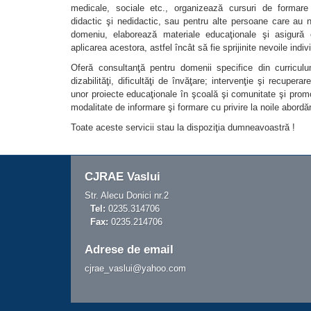
medicale, sociale etc., organizează cursuri de formare p
didactic şi nedidactic, sau pentru alte persoane care au n
domeniu, elaborează materiale educaţionale şi asigură c
aplicarea acestora, astfel încât să fie sprijinite nevoile indi
Oferă consultanţă pentru domenii specifice din curriculu
dizabilităţi, dificultăţi de învăţare; intervenţie şi recupera
unor proiecte educaţionale în şcoală şi comunitate şi pro
modalitate de informare şi formare cu privire la noile abordă
Toate aceste servicii stau la dispoziţia dumneavoastră !
CJRAE Vaslui
Str. Alecu Donici nr.2
Tel:
0235.314706
Fax:
0235.214706
Adrese de email
cjrae_vaslui@yahoo.com