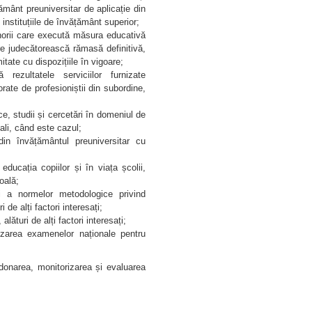
ământ preuniversitar de aplicație din
 instituțiile de învățământ superior;
norii care execută măsura educativă
âre judecătorească rămasă definitivă,
tate cu dispozițiile în vigoare;
ezultatele serviciilor furnizate
ate de profesioniștii din subordine,
e, studii și cercetări în domeniul de
ali, când este cazul;
r din învățământul preuniversitar cu
 educația copiilor și în viața școlii,
oală;
i a normelor metodologice privind
i de alți factori interesați;
alături de alți factori interesați;
izarea examenelor naționale pentru
onarea, monitorizarea și evaluarea