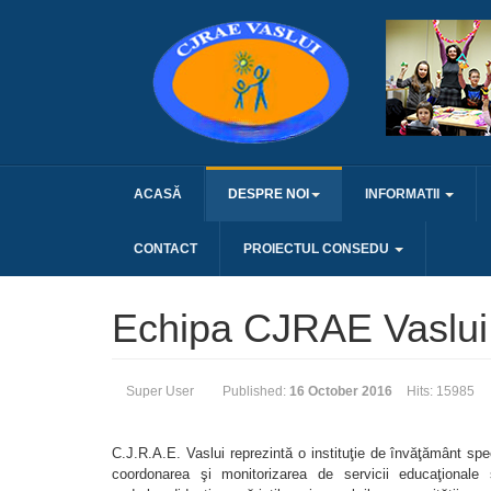
ACASĂ
DESPRE NOI
INFORMATII
CONTACT
PROIECTUL CONSEDU
Echipa CJRAE Vaslui
Super User
Published:
16 October 2016
Hits: 15985
C.J.R.A.E. Vaslui reprezintă o instituţie de învăţământ speci
coordonarea şi monitorizarea de servicii educaţionale sp