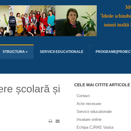
STRUCTURA
SERVICII EDUCATIONALE
PROGRAME|PROIEC
CELE MAI CITITE ARTICOLE
ere școlară și
Contact
Acte necesare
Servicii educationale
Invatare online
Echipa CJRAE Vaslui