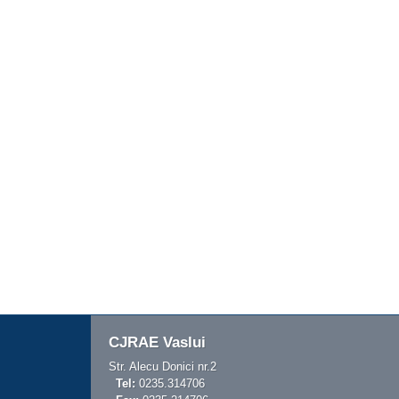
CJRAE Vaslui
Str. Alecu Donici nr.2
Tel:
0235.314706