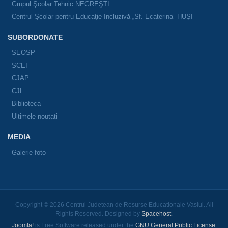
Grupul Şcolar Tehnic NEGREŞTI
Centrul Şcolar pentru Educaţie Incluzivă „Sf. Ecaterina” HUŞI
SUBORDONATE
SEOSP
SCEI
CJAP
CJL
Biblioteca
Ultimele noutati
MEDIA
Galerie foto
Copyright © 2026 Centrul Judetean de Resurse Educationale Vaslui. All
Rights Reserved. Designed by
Spacehost
.
Joomla!
is Free Software released under the
GNU General Public License.