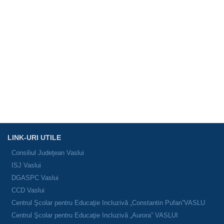
LINK-URI UTILE
Consiliul Judeţean Vaslui
ISJ Vaslui
DGASPC Vaslui
CCD Vaslui
Centrul Şcolar pentru Educaţie Incluzivă „Constantin Pufan”VASLU
Centrul Şcolar pentru Educaţie Incluzivă „Aurora” VASLUI