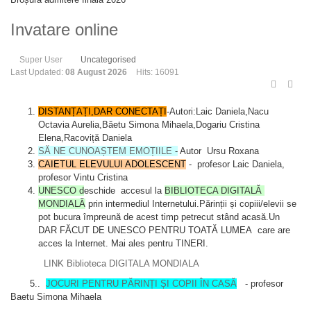
Invatare online
Super User
Uncategorised
Last Updated:
08 August 2026
Hits: 16091
DISTANȚAȚI,DAR CONECTAȚI
-Autori:Laic Daniela,Nacu
Octavia Aurelia,Băetu Simona Mihaela,Dogariu Cristina
Elena,Racoviță Daniela
SĂ NE CUNOAȘTEM EMOȚIILE
-
Autor Ursu Roxana
CAIETUL ELEVULUI ADOLESCENT
- profesor Laic Daniela,
profesor Vintu Cristina
UNESCO d
eschide accesul la
BIBLIOTECA DIGITALĂ
MONDIALĂ
prin intermediul Internetului.Părinții și copiii/elevii se
pot bucura împreună de acest timp petrecut stând acasă.Un
DAR FĂCUT DE UNESCO PENTRU TOATĂ LUMEA care are
acces la Internet. Mai ales pentru TINERI.
LINK Biblioteca DIGITALA MONDIALA
5..
JOCURI PENTRU PĂRINȚI ȘI COPII ÎN CASĂ
- profesor
Baetu Simona Mihaela