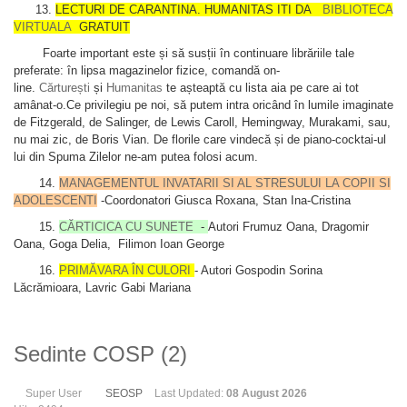
13.
LECTURI DE CARANTINA. HUMANITAS ITI DA
BIBLIOTECA
VIRTUALA
GRATUIT
Foarte important este și să susții în continuare librăriile tale
preferate: în lipsa magazinelor fizice, comandă on-
line.
Cărturești
și
Humanitas
te așteaptă cu lista aia pe care ai tot
amânat-o.Ce privilegiu pe noi, să putem intra oricând în lumile imaginate
de Fitzgerald, de Salinger, de Lewis Caroll, Hemingway, Murakami, sau,
nu mai zic, de Boris Vian. De florile care vindecă și de piano-cocktai-ul
lui din Spuma Zilelor ne-am putea folosi acum.
14.
MANAGEMENTUL INVATARII SI AL STRESULUI LA COPII SI
ADOLESCENTI
-Coordonatori Giusca Roxana, Stan Ina-Cristina
15.
CĂRTICICA CU SUNETE
-
Autori Frumuz Oana, Dragomir
Oana, Goga Delia, Filimon Ioan George
16.
PRIMĂVARA ÎN CULORI
- Autori Gospodin Sorina
Lăcrămioara, Lavric Gabi Mariana
Sedinte COSP (2)
Super User
SEOSP
Last Updated:
08 August 2026