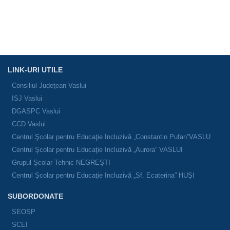
LINK-URI UTILE
Consiliul Judeţean Vaslui
ISJ Vaslui
DGASPC Vaslui
CCD Vaslui
Centrul Şcolar pentru Educaţie Incluzivă „Constantin Pufan”VASLU
Centrul Şcolar pentru Educaţie Incluzivă „Aurora” VASLUI
Grupul Şcolar Tehnic NEGREŞTI
Centrul Şcolar pentru Educaţie Incluzivă „Sf. Ecaterina” HUŞI
SUBORDONATE
SEOSP
SCEI