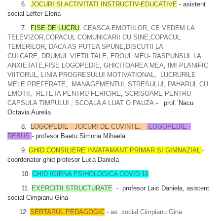
6.
JOCURI SI ACTIVITATI INSTRUCTIV-EDUCATIVE
- asistent
social Lefter Elena
7.
FISE DE LUCRU
:
CEASCA EMOTIILOR
,
CE VEDEM LA
TELEVIZOR
,
COPACUL COMUNICARII CU SINE
,
COPACUL
TEMERILOR
,
DACA AS PUTEA SPUNE
,
DISCUTII LA
CULCARE
,
DRUMUL VIETII TALE
,
EROUL MEU- RASPUNSUL LA
ANXIETATE
,
FISE LOGOPEDIE
,
GHICITOAREA MEA
,
IMI PLANIFIC
VIITORUL
,
LINIA PROGRESULUI MOTIVATIONAL
,
LUCRURILE
MELE PREFERATE
,
MANAGEMENTUL STRESULUI
,
PAHARUL CU
EMOTII
,
RETETA PENTRU FERICIRE
,
SCRISOARE PENTRU
CAPSULA TIMPULUI
,
SCOALA A LUAT O PAUZA
- prof. Nacu
Octavia Aurelia
8.
LOGOPEDIE - JOCURI DE CUVINTE
,
LOGOPEDIE -
REBUS
- profesor Baetu Simona Mihaela
9.
GHID CONSILIERE INVATAMANT PRIMAR SI GIMNAZIAL
-
coordonator ghid profesor Luca Daniela
10.
GHID IGIENA PSIHOLOGICA COVID 19
11.
EXERCITII STRUCTURATE
- profesor Laic Daniela, asistent
social Cimpianu Gina
12.
SERTARUL PEDAGOGIC
- as. social Cimpianu Gina