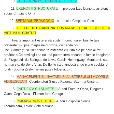
10.
GHID IGIENA PSIHOLOGICA COVID 19
11.
EXERCITII STRUCTURATE
- profesor Laic Daniela, asistent
social Cimpianu Gina
12.
SERTARUL PEDAGOGIC
- as. social Cimpianu Gina
13.
LECTURI DE CARANTINA. HUMANITAS ITI DA
BIBLIOTECA
VIRTUALA
GRATUIT
Foarte important este și să susții în continuare librăriile tale
preferate: în lipsa magazinelor fizice, comandă on-
line.
Cărturești
și
Humanitas
te așteaptă cu lista aia pe care ai tot
amânat-o.Ce privilegiu pe noi, să putem intra oricând în lumile imaginate
de Fitzgerald, de Salinger, de Lewis Caroll, Hemingway, Murakami, sau,
nu mai zic, de Boris Vian. De florile care vindecă și de piano-cocktai-ul
lui din Spuma Zilelor ne-am putea folosi acum.
14.
MANAGEMENTUL INVATARII SI AL STRESULUI LA COPII SI
ADOLESCENTI
-Coordonatori Giusca Roxana, Stan Ina-Cristina
15.
CĂRTICICA CU SUNETE
-
Autori Frumuz Oana, Dragomir
Oana, Goga Delia, Filimon Ioan George
16.
PRIMĂVARA ÎN CULORI
- Autori Gospodin Sorina
Lăcrămioara, Lavric Gabi Mariana