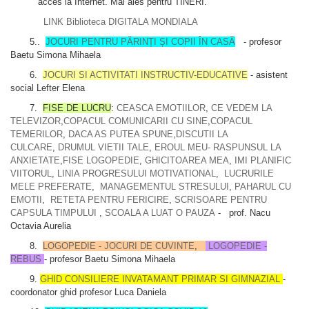
acces la Internet. Mai ales pentru TINERI.
LINK Biblioteca DIGITALA MONDIALA
5..
JOCURI PENTRU PĂRINȚI ȘI COPII ÎN CASĂ
- profesor
Baetu Simona Mihaela
6.
JOCURI SI ACTIVITATI INSTRUCTIV-EDUCATIVE
- asistent
social Lefter Elena
7.
FISE DE LUCRU
:
CEASCA EMOTIILOR
,
CE VEDEM LA
TELEVIZOR
,
COPACUL COMUNICARII CU SINE
,
COPACUL
TEMERILOR
,
DACA AS PUTEA SPUNE
,
DISCUTII LA
CULCARE
,
DRUMUL VIETII TALE
,
EROUL MEU- RASPUNSUL LA
ANXIETATE
,
FISE LOGOPEDIE
,
GHICITOAREA MEA
,
IMI PLANIFIC
VIITORUL
,
LINIA PROGRESULUI MOTIVATIONAL
,
LUCRURILE
MELE PREFERATE
,
MANAGEMENTUL STRESULUI
,
PAHARUL CU
EMOTII
,
RETETA PENTRU FERICIRE
,
SCRISOARE PENTRU
CAPSULA TIMPULUI
,
SCOALA A LUAT O PAUZA
- prof. Nacu
Octavia Aurelia
8.
LOGOPEDIE - JOCURI DE CUVINTE
,
LOGOPEDIE -
REBUS
- profesor Baetu Simona Mihaela
9.
GHID CONSILIERE INVATAMANT PRIMAR SI GIMNAZIAL
-
coordonator ghid profesor Luca Daniela