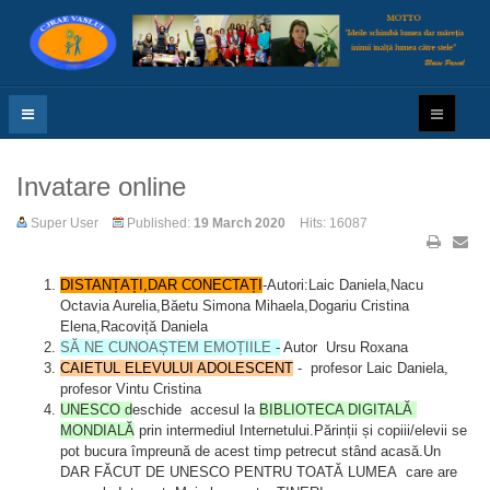
Invatare online
Super User
Published:
19 March 2020
Hits: 16087
DISTANȚAȚI,DAR CONECTAȚI
-Autori:Laic Daniela,Nacu
Octavia Aurelia,Băetu Simona Mihaela,Dogariu Cristina
Elena,Racoviță Daniela
SĂ NE CUNOAȘTEM EMOȚIILE
-
Autor Ursu Roxana
CAIETUL ELEVULUI ADOLESCENT
- profesor Laic Daniela,
profesor Vintu Cristina
UNESCO d
eschide accesul la
BIBLIOTECA DIGITALĂ
MONDIALĂ
prin intermediul Internetului.Părinții și copiii/elevii se
pot bucura împreună de acest timp petrecut stând acasă.Un
DAR FĂCUT DE UNESCO PENTRU TOATĂ LUMEA care are