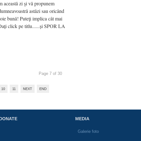
această zi şi vă propunem
i dumneavoastră astăzi sau oricând
 voie bună! Puteţi implica cât mai
 Dați click pe titlu......și SPOR LA
Page 7 of 30
10
11
NEXT
END
DONATE
MEDIA
P
Galerie foto