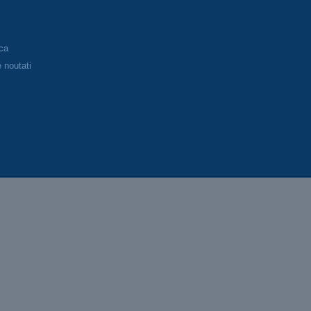
eca
 noutati