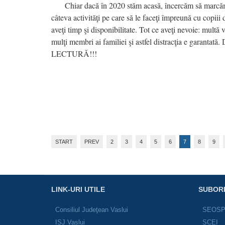
Chiar dacă în 2020 stăm acasă, încercăm să marcăm 
câteva activităţi pe care să le faceţi împreună cu copii
aveţi timp şi disponibilitate. Tot ce aveţi nevoie: multă
mulţi membri ai familiei şi astfel distracţia e garantată.
LECTURĂ!!!
START
PREV
2
3
4
5
6
7
8
9
LINK-URI UTILE
SUBOR
Consiliul Judeţean Vaslui
SEOS
ISJ Vaslui
SCEI