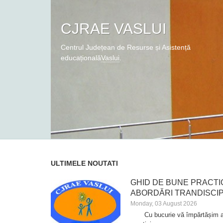
CJRAE VASLUI
Centrul Județean de Resurse și Asistență
educațională
Vaslui
.
Vaslui
ULTIMELE NOUTATI
GHID DE BUNE PRACTIC
ABORDĂRI TRANDISCIP
Monday, 03 August 2026
Cu bucurie vă împărtășim apa