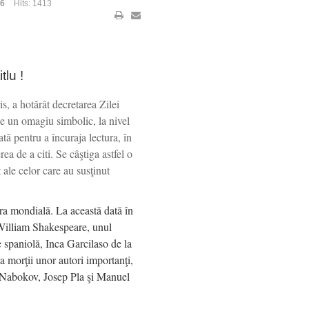
26
Hits: 1413
itlu !
 a hotărât decretarea Zilei
ce un omagiu simbolic, la nivel
ată pentru a încuraja lectura, în
ea de a citi. Se câştiga astfel o
 ale celor care au susţinut
ra mondială. La această dată în
, William Shakespeare, unul
 spaniolă, Inca Garcilaso de la
a morţii unor autori importanţi,
Nabokov, Josep Pla şi Manuel