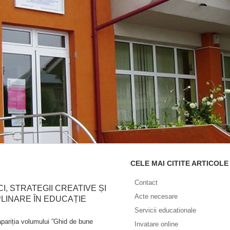
CELE MAI CITITE ARTICOLE
Contact
I, STRATEGII CREATIVE ȘI
Acte necesare
LINARE ÎN EDUCAȚIE
Servicii educationale
riția volumului ”Ghid de bune
Invatare online