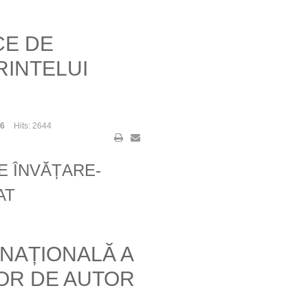
CE DE
RINTELUI
26
Hits: 2644
E ÎNVĂȚARE-
AT
ERNAȚIONALĂ A
LOR DE AUTOR