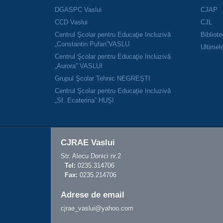
DGASPC Vaslui
CJAP
CCD Vaslui
CJL
Centrul Şcolar pentru Educaţie Incluzivă
Bibliot
„Constantin Pufan”VASLU
Ultimele
Centrul Şcolar pentru Educaţie Incluzivă
„Aurora” VASLUI
Grupul Şcolar Tehnic NEGREŞTI
Centrul Şcolar pentru Educaţie Incluzivă
„Sf. Ecaterina” HUŞI
CJRAE Vaslui
Str. Alecu Donici nr.2
Tel:
0235.314706
Fax:
0235.214706
Adrese de email
cjrae_vaslui@yahoo.com