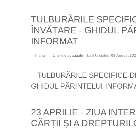
TULBURĂRILE SPECIFI
ÎNVĂȚARE - GHIDUL PĂ
INFORMAT
liliana
Ultimele adaugate
Last Updated:
08 August 20
TULBURĂRILE SPECIFICE D
GHIDUL PĂRINTELUI INFORM
23 APRILIE - ZIUA INT
CĂRȚII ȘI A DREPTURI