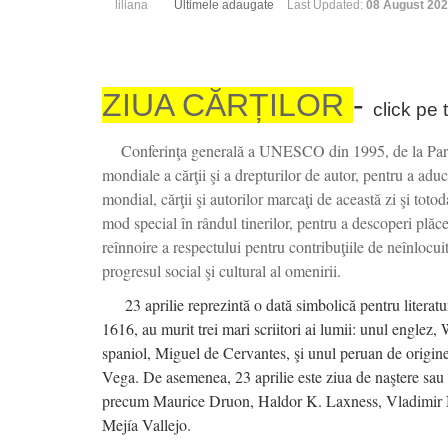
liliana
Ultimele adaugate
Last Updated:
08 August 20
ZIUA CĂRȚILOR
-
click pe t
Conferinţa generală a UNESCO din 1995, de la Paris,
mondiale a cărţii şi a drepturilor de autor, pentru a adu
mondial, cărţii şi autorilor marcaţi de această zi şi totod
mod special în rândul tinerilor, pentru a descoperi plăcer
reînnoire a respectului pentru contribuţiile de neînlocuit
progresul social şi cultural al omenirii.
23 aprilie reprezintă o dată simbolică pentru literatu
1616, au murit trei mari scriitori ai lumii: unul englez
spaniol, Miguel de Cervantes, şi unul peruan de origine
Vega. De asemenea, 23 aprilie este ziua de naştere sau 
precum Maurice Druon, Haldor K. Laxness, Vladimir 
Mejía Vallejo.