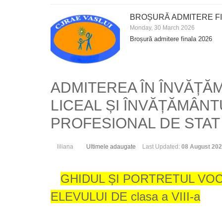
BROȘURĂ ADMITERE FI
Monday, 30 March 2026
Broșură admitere finala 2026
ADMITEREA ÎN ÎNVĂȚĂ
LICEAL ȘI ÎNVĂȚĂMÂNT
PROFESIONAL DE STAT 
liliana
Ultimele adaugate
Last Updated:
08 August 20
GHIDUL ȘI PORTRETUL VOC
ELEVULUI DE clasa a VIII-a