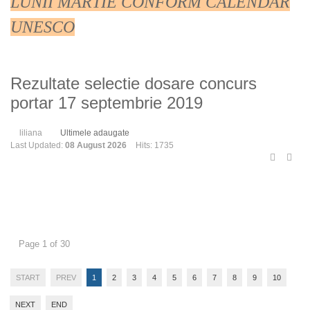
LUNII MARTIE CONFORM CALENDAR
UNESCO
Rezultate selectie dosare concurs
portar 17 septembrie 2019
liliana
Ultimele adaugate
Last Updated:
08 August 2026
Hits: 1735
Page 1 of 30
START
PREV
1
2
3
4
5
6
7
8
9
10
NEXT
END