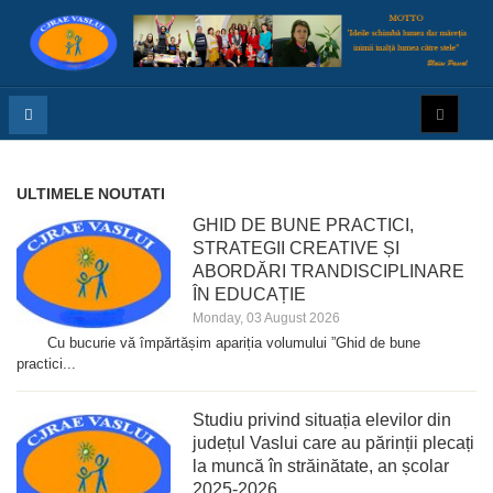
ULTIMELE NOUTATI
GHID DE BUNE PRACTICI,
STRATEGII CREATIVE ȘI
ABORDĂRI TRANDISCIPLINARE
ÎN EDUCAȚIE
Monday, 03 August 2026
Cu bucurie vă împărtășim apariția volumului ”Ghid de bune
practici...
Studiu privind situația elevilor din
județul Vaslui care au părinții plecați
la muncă în străinătate, an școlar
2025-2026