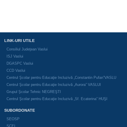
LINK-URI UTILE
Consiliul Judeţean Vaslui
ISJ Vaslui
DGASPC Vaslui
CCD Vaslui
Centrul Şcolar pentru Educaţie Incluzivă „Constantin Pufan”VASLU
Centrul Şcolar pentru Educaţie Incluzivă „Aurora” VASLUI
Grupul Şcolar Tehnic NEGREŞTI
Centrul Şcolar pentru Educaţie Incluzivă „Sf. Ecaterina” HUŞI
SUBORDONATE
SEOSP
SCEI