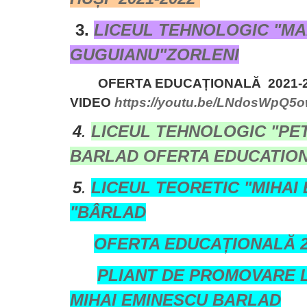
3.
LICEUL TEHNOLOGIC "M
GUGUIANU"ZORLENI
OFERTA EDUCAȚIONALĂ 2021-
VIDEO
https://youtu.be/LNdosWpQ5
4
.
LICEUL TEHNOLOGIC "PE
BARLAD OFERTA EDUCATIO
5
.
LICEUL TEORETIC "MIHAI
"BÂRLAD
OFERTA EDUCAȚIONALĂ 2
PLIANT DE PROMOVARE 
MIHAI EMINESCU BARLAD