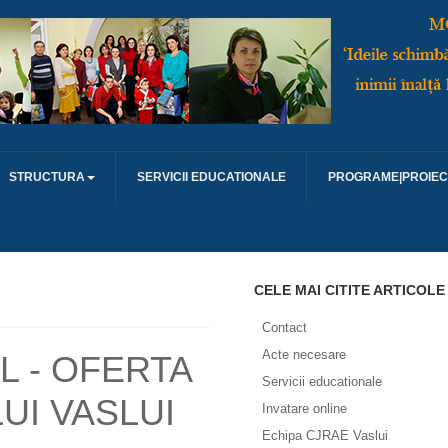
STRUCTURA
SERVICII EDUCATIONALE
PROGRAME|PROIEC
CELE MAI CITITE ARTICOLE
Contact
Acte necesare
 - OFERTA
Servicii educationale
UI VASLUI
Invatare online
Echipa CJRAE Vaslui