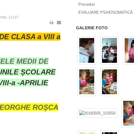
Proceduri
EVALUARE PSIHOSOMATICĂ 
Hits: 12147
GALERIE FOTO
DE CLASA a VIII a
ELE MEDII DE
IUNILE ȘCOLARE
II-a -APRILIE
HEORGHE ROȘCA