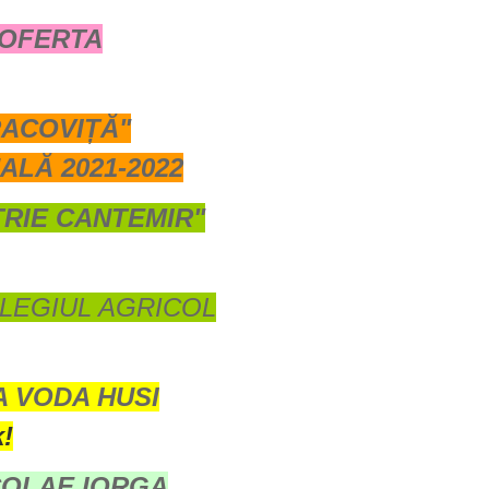
 OFERTA
RACOVIȚĂ"
ALĂ 2021-2022
TRIE
CANTEMIR"
LEGIUL AGRICOL
A VODA HUSI
k!
COLAE IORGA