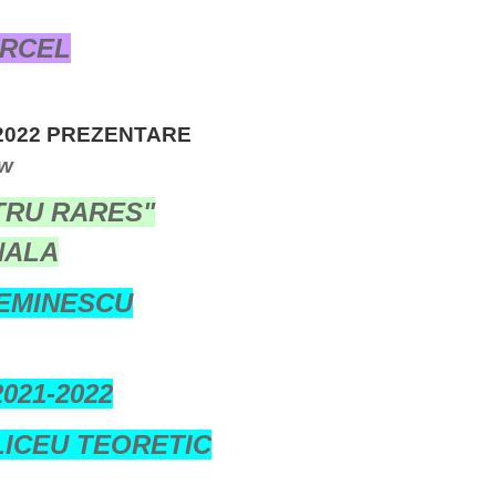
ARCEL
2022 PREZENTARE
ow
TRU RARES"
NALA
 EMINESCU
021-2022
LICEU TEORETIC