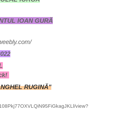
NTUL IOAN GURĂ
.weebly.com/
2022
L
ck!
ANGHEL RUGINĂ"
pXU108Pkj77OXVLQiN95FiGkagJKLl/view?