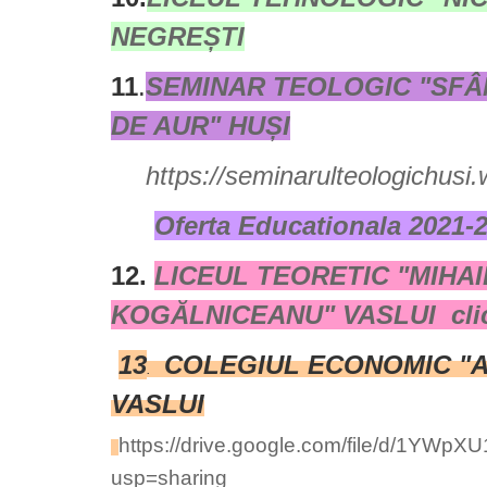
NEGREȘTI
11
.
SEMINAR TEOLOGIC "SFÂ
DE AUR" HUȘI
https://seminarulteologichusi
Oferta Educationala 2021-
12.
LICEUL TEORETIC "MIHAI
KOGĂLNICEANU" VASLUI cli
13
COLEGIUL ECONOMIC "
.
VASLUI
https://drive.google.com/file/d/1YW
usp=sharing