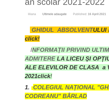
an scolar 2021-2022
liliana
Ultimele adaugate
Published:
16 April 2021
GHIDUL ABSOLVENT
ULUI 
click!
I
NFORMAȚII PRIVIND ULTIM
ADMITERE
LA LICEU ȘI OPȚ
ALE ELEVILOR DE CLASA a VI
2021
click
!
1.
COLEGIUL NAȚIONAL "G
CODREANU" BÂRLAD