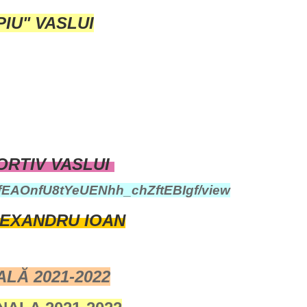
IU" VASLUI
ORTIV VASLUI
fzYfEAOnfU8tYeUENhh_chZftEBIgf/view
LEXANDRU IOAN
LĂ 2021-2022