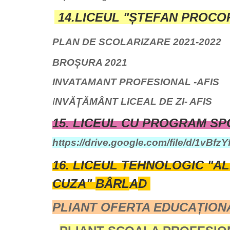
14.LICEUL "ȘTEFAN PROCOP
PLAN DE SCOLARIZARE 2021-2022
BROȘURA 2021
INVATAMANT PROFESIONAL -AFIS
I
NVĂȚĂMÂNT LICEAL DE ZI- AFIS
15. LICEUL CU PROGRAM SP
https://drive.google.com/file/d/1vB
16.
LICEUL TEHNOLOGIC "A
CUZA"
BÂRL
A
D
PLIANT OFERTA EDUCAȚIONA