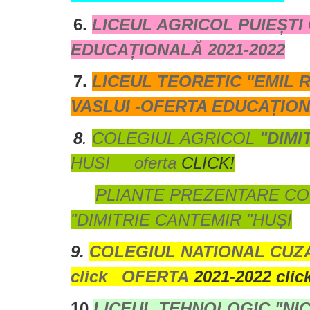
6.
LICEUL AGRICOL PUIEȘTI
EDUCAȚIONALĂ 2021-2022
7.
LICEUL TEORETIC "EMIL 
VASLUI -OFERTA EDUCAȚION
8
.
COLEGIUL
AGRICOL
"DIMI
HUSI oferta
CLICK!
PLIANTE PREZENTARE CO
"DIMITRIE CANTEMIR "HUȘI
9.
COLEGIUL NATIONAL CUZ
click
OFERTA
2021-2022 clic
10.
LICEUL TEHNOLOGIC "NI