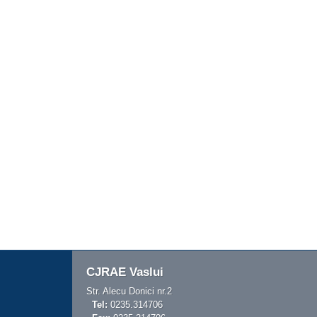
CJRAE Vaslui
Str. Alecu Donici nr.2
Tel:
0235.314706