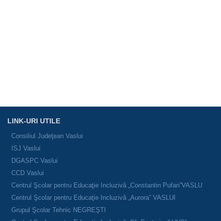
LINK-URI UTILE
Consiliul Judeţean Vaslui
ISJ Vaslui
DGASPC Vaslui
CCD Vaslui
Centrul Şcolar pentru Educaţie Incluzivă „Constantin Pufan”VASLU
Centrul Şcolar pentru Educaţie Incluzivă „Aurora” VASLUI
Grupul Şcolar Tehnic NEGREŞTI