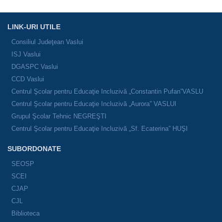
LINK-URI UTILE
Consiliul Judeţean Vaslui
ISJ Vaslui
DGASPC Vaslui
CCD Vaslui
Centrul Şcolar pentru Educaţie Incluzivă „Constantin Pufan”VASLU
Centrul Şcolar pentru Educaţie Incluzivă „Aurora” VASLUI
Grupul Şcolar Tehnic NEGREŞTI
Centrul Şcolar pentru Educaţie Incluzivă „Sf. Ecaterina” HUŞI
SUBORDONATE
SEOSP
SCEI
CJAP
CJL
Biblioteca