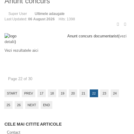
Anunt concurs
Super User
Ultimele adaugate
Last Updated:
06 August 2026
Hits: 1398
Anunt concurs documentarist(
vezi
detalii
)
Vezi rezultatele aici
Page 22 of 30
START
PREV
17
18
19
20
21
22
23
24
25
26
NEXT
END
CELE MAI CITITE ARTICOLE
Contact