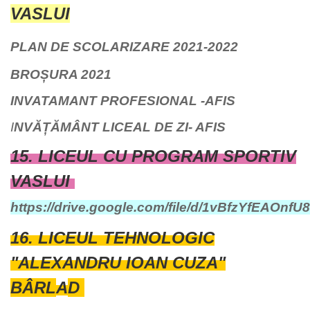
VASLUI
PLAN DE SCOLARIZARE 2021-2022
BROȘURA 2021
INVATAMANT PROFESIONAL -AFIS
I
NVĂȚĂMÂNT LICEAL DE ZI- AFIS
15. LICEUL CU PROGRAM SPORTIV
VASLUI
https://drive.google.com/file/d/1vBfzYfEAOnf
16.
LICEUL TEHNOLOGIC
"ALEXANDRU IOAN CUZA"
BÂRL
A
D