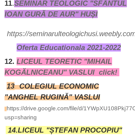
11
.
SEMINAR TEOLOGIC "SFÂNTUL
IOAN GURĂ DE AUR" HUȘI
https://seminarulteologichusi.weebly.co
Oferta Educationala 2021-2022
12.
LICEUL TEORETIC "MIHAIL
KOGĂLNICEANU" VASLUI click!
13
COLEGIUL ECONOMIC
.
"ANGHEL RUGINĂ" VASLUI
https://drive.google.com/file/d/1YWpXU108Pkj
usp=sharing
14.LICEUL "ȘTEFAN PROCOPIU"