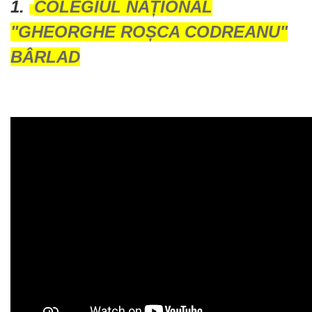
1.
COLEGIUL NAȚIONAL
"GHEORGHE ROȘCA CODREANU"
BÂRLAD