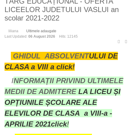
TÂRG EDUCAȚIONAL - OFERTA
LICEELOR JUDETULUI VASLUI an
scolar 2021-2022
liliana
Ultimele adaugate
Last Updated:
06 August 2026
Hits: 12145
GHIDUL ABSOLVENT
ULUI DE
CLASA a VIII a click!
I
NFORMAȚII PRIVIND ULTIMELE
MEDII DE ADMITERE
LA LICEU ȘI
OPȚIUNILE ȘCOLARE ALE
ELEVILOR DE CLASA a VIII-a -
APRILIE 2021
click
!