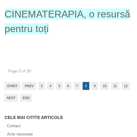
CINEMATERAPIA, o resursă
pentru toți
Page 8 of 30
START
PREV
3
4
5
6
7
8
9
10
11
12
NEXT
END
CELE MAI CITITE ARTICOLE
Contact
Acte necesare