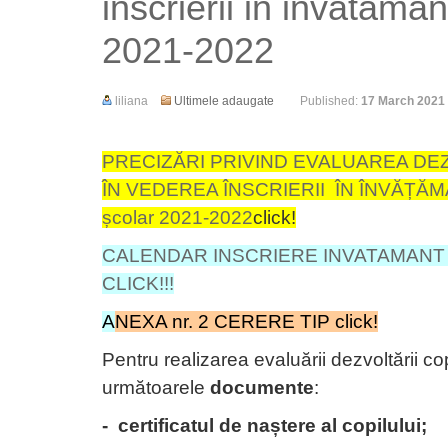
inscrierii in invataman
2021-2022
liliana
Ultimele adaugate
Published:
17 March 2021
PRECIZĂRI PRIVIND EVALUAREA DEZ
ÎN VEDEREA ÎNSCRIERII ÎN ÎNVĂȚĂ
școlar 2021-2022
click!
CALENDAR INSCRIERE INVATAMANT 
CLICK!!!
A
NEXA nr. 2 CERERE TIP
click!
Pentru realizarea evaluării dezvoltării co
următoarele
documente
:
- certificatul de naștere al copilului;