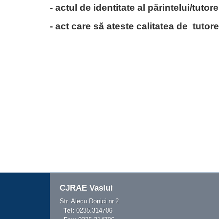
- actul de identitate al părintelui/tutore
- act care să ateste calitatea de tutore
CJRAE Vaslui
Str. Alecu Donici nr.2
Tel:
0235.314706