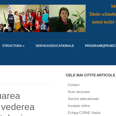
STRUCTURA
SERVICII EDUCATIONALE
PROGRAME|PROIEC
CELE MAI CITITE ARTICOLE
Contact
Acte necesare
uarea
Servicii educationale
n vederea
Invatare online
Echipa CJRAE Vaslui