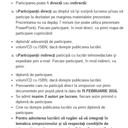
Participarea poate fi
directă
sau
indirectă:
Participanţii direcţi
au dreptul să îşi susţină lucrarea şi/sau să
o
participe la dezbateri pe marginea materialelor prezentate.
Prezentarea nu va depăşi 7 minute (se poate utiliza prezentare
PowerPoint). Fiecare participant, în mod direct, va primi mapa de
participare cuprinzând:
diplomă/ adeverinţă de participare;
volum/CD cu ISBN, dacă doreşte publicarea lucrării.
Participanţii indirecţi
participă cu lucrări tehnoredactate şi
o
expediate prin e-mail. Fiecare participant, în mod indirect, va
primi :
diplomă de participare;
volum/CD cu ISBN, dacă doreşte publicarea lucrării.
Persoanele care nu participă direct la simpozion vor primi
documentele prin poştă până la data de
l5 FEBRUARIE 2016.
Se admit
maxim 2 autori pe lucrare
, fiecare autor primind o
diplomă de participare.
Cine nu doreşte publicarea lucrării va primi diplomă de
participare.
Pentru admiterea lucrării vă rugăm să vă integraţi în
tematica simpozionului şi să respectaţi condiţiile de