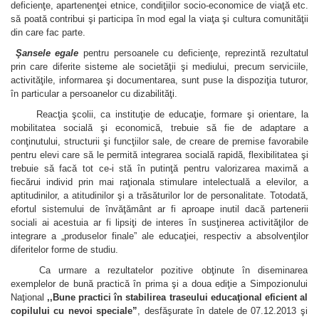
deficienţe, apartenenţei etnice, condiţiilor socio-economice de viaţă etc.
să poată contribui şi participa în mod egal la viaţa şi cultura comunităţii
din care fac parte.
Şansele egale
pentru persoanele cu deficienţe, reprezintă rezultatul
prin care diferite sisteme ale societăţii şi mediului, precum serviciile,
activităţile, informarea şi documentarea, sunt puse la dispoziţia tuturor,
în particular a persoanelor cu dizabilităţi.
Reacţia şcolii, ca instituţie de educaţie, formare şi orientare, la
mobilitatea socială şi economică, trebuie să fie de adaptare a
conţinutului, structurii şi funcţiilor sale, de creare de premise favorabile
pentru elevi care să le permită integrarea socială rapidă, flexibilitatea şi
trebuie să facă tot ce-i stă în putinţă pentru valorizarea maximă a
fiecărui individ prin mai raţionala stimulare intelectuală a elevilor, a
aptitudinilor, a atitudinilor şi a trăsăturilor lor de personalitate. Totodată,
efortul sistemului de învăţământ ar fi aproape inutil dacă partenerii
sociali ai acestuia ar fi lipsiţi de interes în susţinerea activităţilor de
integrare a „produselor finale” ale educaţiei, respectiv a absolvenţilor
diferitelor forme de studiu.
Ca urmare a rezultatelor pozitive obţinute în diseminarea
exemplelor de bună practică în prima şi a doua ediţie a Simpozionului
Naţional
,,Bune practici în stabilirea traseului educaţional eficient al
copilului cu nevoi speciale”
, desfăşurate în datele de 07.12.2013 şi