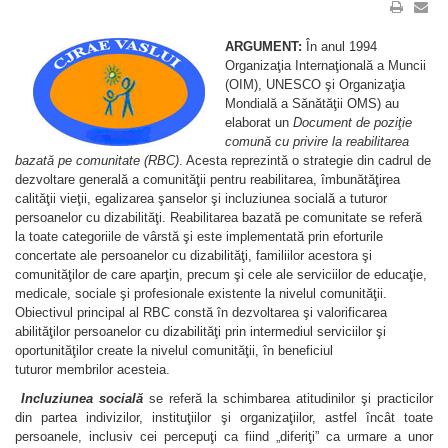
ARGUMENT:
În anul 1994
Organizaţia Internaţională a Muncii
(OIM), UNESCO şi Organizaţia
Mondială a Sănătăţii OMS) au
elaborat un
Document de poziţie
comună cu privire la reabilitarea
bazată pe comunitate (RBC)
. Acesta reprezintă o strategie din cadrul de
dezvoltare generală a comunităţii pentru reabilitarea, îmbunătăţirea
calităţii vieţii, egalizarea şanselor şi incluziunea socială a tuturor
persoanelor cu dizabilităţi. Reabilitarea bazată pe comunitate se referă
la toate categoriile de vârstă şi este implementată prin eforturile
concertate ale persoanelor cu dizabilităţi, familiilor acestora şi
comunităţilor de care aparţin, precum şi cele ale serviciilor de educaţie,
medicale, sociale şi profesionale existente la nivelul comunităţii.
Obiectivul principal al RBC constă în dezvoltarea şi valorificarea
abilităţilor persoanelor cu dizabilităţi prin intermediul serviciilor şi
oportunităţilor create la nivelul comunităţii, în beneficiul
tuturor membrilor acesteia.
Incluziunea socială
se referă la schimbarea atitudinilor şi practicilor
din partea indivizilor, instituţiilor şi organizaţiilor, astfel încât toate
persoanele, inclusiv cei percepuţi ca fiind „diferiţi” ca urmare a unor