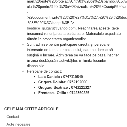
mail%20este%20protejat%C4%83%20de%20spambo%C5%A3
ului%20pentru%20a%20o%20vizualiza%20%3Cscript%20l
-
%20document.write%28%20%27%3C/%27%20%29;%20doc
-%3E%20%3C/script%3E.">
beatrice_giugaru@yahoo.com
. Neachitarea acestei taxe
înseamnă renunţarea la participare. Materialele expediate
rămân în proprietatea organizatorilor.
Sunt admise pentru participare directă şi persoane
interesate de tema simpozionului, care nu doresc să
susţină o lucrare. Admiterea se va face pe baza înscrierii
în ziua desfăşurării activităţilor, în limita locurilor
disponibile.
Persoane de contact:
Laic Daniela : 0747115845
Grigore Doiniţa: 0752192606
Giugaru Beatrice : 0743121327
Frenţescu Otilia : 0742350225
CELE MAI CITITE ARTICOLE
Contact
Acte necesare