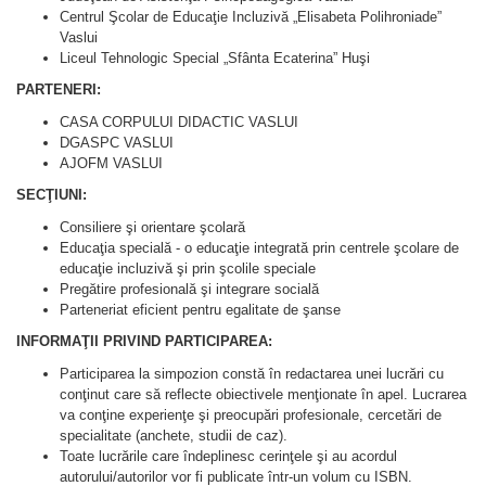
Centrul Şcolar de Educaţie Incluzivă „Elisabeta Polihroniade”
Vaslui
Liceul Tehnologic Special „Sfânta Ecaterina” Huşi
PARTENERI:
CASA CORPULUI DIDACTIC VASLUI
DGASPC VASLUI
AJOFM VASLUI
SECŢIUNI:
Consiliere şi orientare şcolară
Educaţia specială - o educaţie integrată prin centrele şcolare de
educaţie incluzivă şi prin şcolile speciale
Pregătire profesională şi integrare socială
Parteneriat eficient pentru egalitate de şanse
INFORMAŢII PRIVIND PARTICIPAREA:
Participarea la simpozion constă în redactarea unei lucrări cu
conţinut care să reflecte obiectivele menţionate în apel. Lucrarea
va conţine experienţe şi preocupări profesionale, cercetări de
specialitate (anchete, studii de caz).
Toate lucrările care îndeplinesc cerinţele şi au acordul
autorului/autorilor vor fi publicate într-un volum cu ISBN.