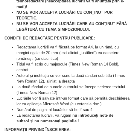
tehnoredactare (neacceptarea lucrării va fi anunţată prin e-
mail)!
NU SE VOR ACCEPTA LUCRĂRI CU CONŢINUT PUR
TEORETIC.
NU SE VOR ACCEPTA LUCRĂRI CARE AU CONŢINUT FĂRĂ
LEGĂTURĂ CU TEMA SIMPOZIONULUI.
CONDIŢII DE REDACTARE PENTRU PUBLICARE:
Redactarea lucrării va fi făcută pe format A4, la un rând, cu
margini egale de 20 mm (text aliniat „justified”) cu caractere
româneşti (cu diacritice)
Titlul va fi scris cu majuscule (Times New Roman 14 Bold),
centrat
Autorul şi instituţia se vor scrie la două rânduri sub titlu (Times
New Roman 12), aliniat la dreapta
La două rânduri de numele autorului se începe scrierea textului
(Times New Roman 12)
Lucrările vor fi salvate într-un format care să permită deschiderea
lor cu aplicaţia Microsoft Word (cu extensia doc.)
Numărul de pagini al lucrărilor să fie 2 sau 4
La redactarea lucrării, vă rugăm
nu introduceţi note de
subsol
şi
nu numerotaţi paginile
!
INFORMAŢII PRIVIND ÎNSCRIEREA: