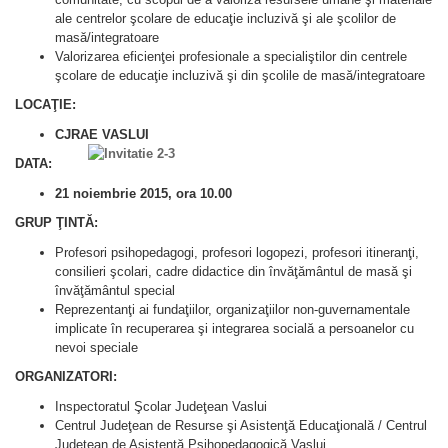
ale centrelor şcolare de educaţie incluzivă şi ale şcolilor de
masă/integratoare
Valorizarea eficienţei profesionale a specialiştilor din centrele
şcolare de educaţie incluzivă şi din şcolile de masă/integratoare
LOCAŢIE:
CJRAE VASLUI
DATA:
21 noiembrie 2015, ora 10.00
GRUP ŢINTĂ:
Profesori psihopedagogi, profesori logopezi, profesori itineranţi,
consilieri şcolari, cadre didactice din învăţământul de masă şi
învăţământul special
Reprezentanţi ai fundaţiilor, organizaţiilor non-guvernamentale
implicate în recuperarea şi integrarea socială a persoanelor cu
nevoi speciale
ORGANIZATORI:
Inspectoratul Şcolar Judeţean Vaslui
Centrul Judeţean de Resurse şi Asistenţă Educaţională / Centrul
Judeţean de Asistenţă Psihopedagogică Vaslui