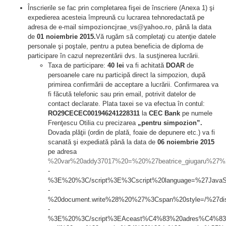
Înscrierile se fac prin completarea fişei de înscriere (Anexa 1) şi
expedierea acesteia împreună cu lucrarea tehnoredactată pe
adresa de e-mail
simpozioncjrae_vs@yahoo.ro
, până la data
de
01 noiembrie 2015.
Vă rugăm să completaţi cu atenţie datele
personale şi poştale, pentru a putea beneficia de diploma de
participare în cazul neprezentării dvs. la susţinerea lucrării.
Taxa de participare:
40 lei
va fi achitată
DOAR
de
persoanele care nu participă direct la simpozion, după
primirea confirmării de acceptare a lucrării. Confirmarea va
fi făcută telefonic sau prin email, potrivit datelor de
contact declarate. Plata taxei se va efectua în contul:
RO29CECEC001946241228311
la
CEC Bank
pe numele
Frenţescu Otilia cu precizarea
„pentru simpozion”.
Dovada plăţii (ordin de plată, foaie de depunere etc.) va fi
scanată şi expediată până la data de
06 noiembrie 2015
pe adresa
%20var%20addy37017%20=%20%27beatrice_giugaru%
-
%3E%20%3C/script%3E%3Cscript%20language=%27JavaS
-
%20document.write%28%20%27%3Cspan%20style=/%27di
-
%3E%20%3C/script%3EAceast%C4%83%20adres%C4%83