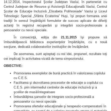
14.12.2014, Inspectoratul Şcolar Judeţean Vaslui, în parteneriat cu
Centrul Judeţean de Resurse şi Asistenţă Educaţională Vaslui, Centrul
Şcolar de Educaţie Incluzivă „Elisabeta Polihroniade” Vaslui şi Liceul
Tehnologic Special „Sfânta Ecaterina” Huşi, îşi propun formarea unei
tradiţii în sensul împărtăşirii formulelor de succes aplicate de diferiţi
actanţi în registrul recuperării şi integrării socio-profesionale a
persoanelor cu nevoi speciale.
În consecinţă, ediţia din
21.11.2015
îşi propune să
îmbunătăţească biblioteca experienţelor împărtăşite, cu o nouă
secţiune, dedicată colaboratorilor instituţiilor de învăţământ.
De asemenea, sunt aşteptaţi cu noi idei, propuneri, rezultate toţi
cei implicaţi în activitatea vizată de tema simpozionului.
OBIECTIVE:
Promovarea exemplelor de bună practică în valorizarea copilului
cu C.E.S.
Facilitarea şi dezvoltarea proceselor de educaţie a copilului cu
C.E.S. prin intermediul centrelor de educaţie incluzivă şi a
şcolilor de masă/integratoare
Îmbunătăţirea şanselor de integrare socio-profesională a
persoanelor cu nevoi speciale
Promovarea ofertelor educaţionale şi terapeutic-compensatorii în
comunitate, cu scopul de a valoriza resursele umane şi materiale