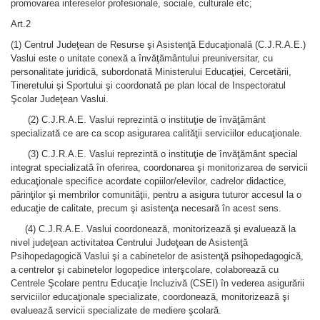
promovarea intereselor profesionale, sociale, culturale etc;
Art.2
(1) Centrul Judeţean de Resurse şi Asistenţă Educaţională (C.J.R.A.E.)
Vaslui este o unitate conexă a învăţământului preuniversitar, cu
personalitate juridică, subordonatǎ Ministerului Educaţiei, Cercetării,
Tineretului şi Sportului şi coordonatǎ pe plan local de Inspectoratul
Şcolar Judeţean Vaslui.
(2) C.J.R.A.E. Vaslui reprezintă o instituţie de învăţământ
specializată ce are ca scop asigurarea calităţii serviciilor educaţionale.
(3) C.J.R.A.E. Vaslui reprezintă o instituţie de învăţământ special
integrat specializată în oferirea, coordonarea şi monitorizarea de servicii
educaţionale specifice acordate copiilor/elevilor, cadrelor didactice,
părinţilor şi membrilor comunităţii, pentru a asigura tuturor accesul la o
educaţie de calitate, precum şi asistenţa necesară în acest sens.
(4) C.J.R.A.E. Vaslui coordonează, monitorizează şi evaluează la
nivel judeţean activitatea Centrului Judeţean de Asistenţă
Psihopedagogică Vaslui şi a cabinetelor de asistenţă psihopedagogică,
a centrelor şi cabinetelor logopedice interşcolare, colaborează cu
Centrele Şcolare pentru Educaţie Incluzivă (CSEI) în vederea asigurării
serviciilor educaţionale specializate, coordonează, monitorizează şi
evaluează servicii specializate de mediere şcolară.