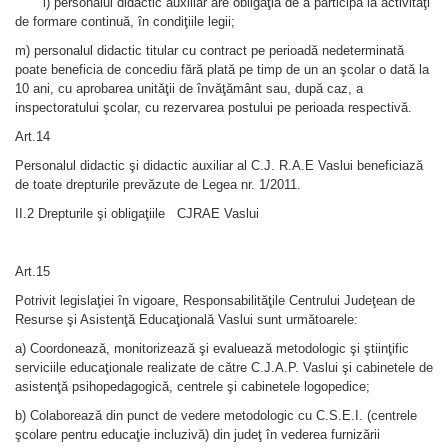
l) personalul didactic auxiliar are obligaţia de a participa la activităţi
de formare continuă, în condiţiile legii;
m) personalul didactic titular cu contract pe perioadă nedeterminată
poate beneficia de concediu fără plată pe timp de un an şcolar o dată la
10 ani, cu aprobarea unităţii de învăţământ sau, după caz, a
inspectoratului şcolar, cu rezervarea postului pe perioada respectivă.
Art.14
Personalul didactic şi didactic auxiliar al C.J. R.A.E Vaslui beneficiază
de toate drepturile prevăzute de Legea nr. 1/2011.
II.2 Drepturile şi obligaţiile CJRAE Vaslui
Art.15
Potrivit legislaţiei în vigoare, Responsabilităţile Centrului Judeţean de
Resurse şi Asistenţă Educaţională Vaslui sunt următoarele:
a) Coordonează, monitorizează şi evaluează metodologic şi ştiinţific
serviciile educaţionale realizate de către C.J.A.P. Vaslui şi cabinetele de
asistenţă psihopedagogică, centrele şi cabinetele logopedice;
b) Colaborează din punct de vedere metodologic cu C.S.E.I. (centrele
şcolare pentru educaţie incluzivă) din judeţ în vederea furnizării