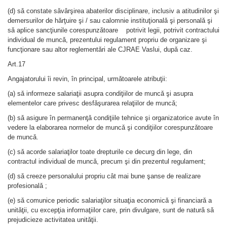
(d) sǎ constate sǎvârşirea abaterilor disciplinare, inclusiv a atitudinilor şi
demersurilor de hǎrţuire şi / sau calomnie instituţionalǎ şi personalǎ şi
sǎ aplice sancţiunile corespunzǎtoare potrivit legii, potrivit contractului
individual de muncǎ, prezentului regulament propriu de organizare şi
funcţionare sau altor reglementǎri ale CJRAE Vaslui, dupǎ caz.
Art.17
Angajatorului îi revin, în principal, urmǎtoarele atribuţii:
(a) sǎ informeze salariaţii asupra condiţiilor de muncǎ şi asupra
elementelor care privesc desfǎşurarea relaţiilor de muncǎ;
(b) sǎ asigure în permanenţǎ condiţiile tehnice şi organizatorice avute în
vedere la elaborarea normelor de muncǎ şi condiţiilor corespunzǎtoare
de muncǎ.
(c) sǎ acorde salariaţilor toate drepturile ce decurg din lege, din
contractul individual de muncǎ, precum şi din prezentul regulament;
(d) sǎ creeze personalului propriu cât mai bune şanse de realizare
profesionalǎ ;
(e) sǎ comunice periodic salariaţilor situaţia economicǎ şi financiarǎ a
unitǎţii, cu excepţia informaţiilor care, prin divulgare, sunt de naturǎ sǎ
prejudicieze activitatea unitǎţii.