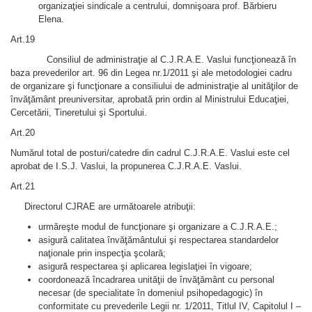
organizaţiei sindicale a centrului, domnişoara prof. Bărbieru
Elena.
Art.19
Consiliul de administraţie al C.J.R.A.E. Vaslui funcţionează în
baza prevederilor art. 96 din Legea nr.1/2011 şi ale metodologiei cadru
de organizare şi funcţionare a consiliului de administraţie al unităţilor de
învăţământ preuniversitar, aprobată prin ordin al Ministrului Educaţiei,
Cercetării, Tineretului şi Sportului.
Art.20
Numărul total de posturi/catedre din cadrul C.J.R.A.E. Vaslui este cel
aprobat de I.S.J. Vaslui, la propunerea C.J.R.A.E. Vaslui.
Art.21
Directorul CJRAE are următoarele atribuţii:
urmăreşte modul de funcţionare şi organizare a C.J.R.A.E.;
asigură calitatea învăţământului şi respectarea standardelor
naţionale prin inspecţia şcolară;
asigură respectarea şi aplicarea legislaţiei în vigoare;
coordonează încadrarea unităţii de învăţământ cu personal
necesar (de specialitate în domeniul psihopedagogic) în
conformitate cu prevederile Legii nr. 1/2011, Titlul IV, Capitolul I –