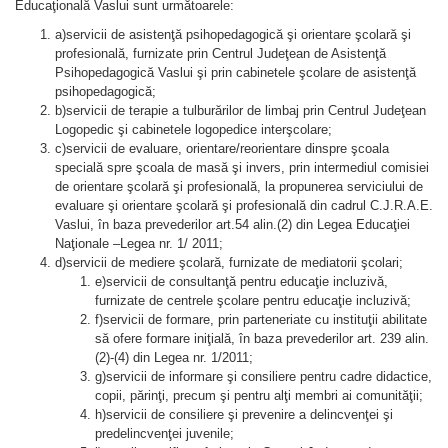
Educaţională Vaslui sunt următoarele:
a)servicii de asistenţă psihopedagogică şi orientare şcolară şi
profesională, furnizate prin Centrul Judeţean de Asistenţă
Psihopedagogică Vaslui şi prin cabinetele şcolare de asistenţă
psihopedagogică;
b)servicii de terapie a tulburărilor de limbaj prin Centrul Judeţean
Logopedic şi cabinetele logopedice interşcolare;
c)servicii de evaluare, orientare/reorientare dinspre şcoala
specială spre şcoala de masă şi invers, prin intermediul comisiei
de orientare şcolară şi profesională, la propunerea serviciului de
evaluare şi orientare şcolară şi profesională din cadrul C.J.R.A.E.
Vaslui, în baza prevederilor art.54 alin.(2) din Legea Educaţiei
Naţionale –Legea nr. 1/ 2011;
d)servicii de mediere şcolară, furnizate de mediatorii şcolari;
e)servicii de consultanţă pentru educaţie incluzivă,
furnizate de centrele şcolare pentru educaţie incluzivă;
f)servicii de formare, prin parteneriate cu instituţii abilitate
să ofere formare iniţială, în baza prevederilor art. 239 alin.
(2)-(4) din Legea nr. 1/2011;
g)servicii de informare şi consiliere pentru cadre didactice,
copii, părinţi, precum şi pentru alţi membri ai comunităţii;
h)servicii de consiliere şi prevenire a delincvenţei şi
predelincvenţei juvenile;