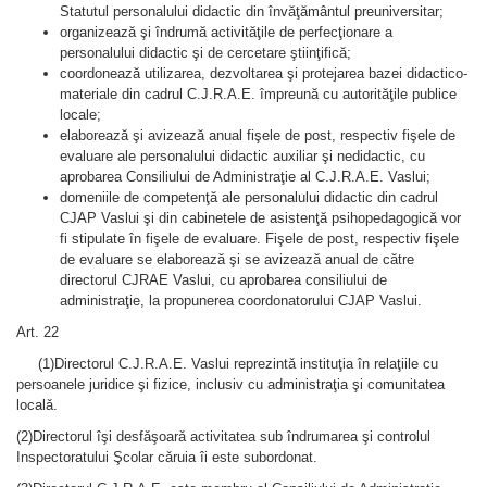
Statutul personalului didactic din învăţământul preuniversitar;
organizează şi îndrumă activităţile de perfecţionare a
personalului didactic şi de cercetare ştiinţifică;
coordonează utilizarea, dezvoltarea şi protejarea bazei didactico-
materiale din cadrul C.J.R.A.E. împreună cu autorităţile publice
locale;
elaborează şi avizează anual fişele de post, respectiv fişele de
evaluare ale personalului didactic auxiliar şi nedidactic, cu
aprobarea Consiliului de Administraţie al C.J.R.A.E. Vaslui;
domeniile de competenţă ale personalului didactic din cadrul
CJAP Vaslui şi din cabinetele de asistenţă psihopedagogică vor
fi stipulate în fişele de evaluare. Fişele de post, respectiv fişele
de evaluare se elaborează şi se avizează anual de către
directorul CJRAE Vaslui, cu aprobarea consiliului de
administraţie, la propunerea coordonatorului CJAP Vaslui.
Art. 22
(1)Directorul C.J.R.A.E. Vaslui reprezintǎ instituţia în relaţiile cu
persoanele juridice şi fizice, inclusiv cu administraţia şi comunitatea
localǎ.
(2)Directorul îşi desfǎşoarǎ activitatea sub îndrumarea şi controlul
Inspectoratului Şcolar cǎruia îi este subordonat.