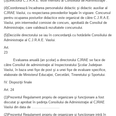
(3)Directorul C.J.R.A.E. este membru al Consiliului de Administraţie .
(4)Coordonează încadrarea personalului didactic şi didactic auxiliar al
CJRAE Vaslui, cu respectarea prevederilor legale în vigoare. Concursul
pentru ocuparea posturilor didactice este organizat de către C.J.R.A.E.
Vaslui, prin intermediul comisiei de concurs, aprobată de Consiliul de
Administraţie, care validează rezultatele concursului.
(5)Deciziile directorului se iau în concordanţǎ cu hotǎrârile Consiliului de
Administraţie al C.J.R.A.E. Vaslui.
Art.
23
Evaluarea anuală (an şcolar) a directorului CJRAE se face de
către Consiliul de administraţie al Inspectoratului Şcolar Judeţean
Vaslui, în baza unei fişe de post şi a unei fişe de evaluare specifice,
elaborate de Ministerul Educaţiei, Cercetării, Tineretului şi Sportului.
IV. Dispoziţii finale
Art. 24
(1)Prezentul Regulament propriu de organizare şi funcţionare a fost
discutat şi aprobat în şedinţa Consiliului de Administraţie al CJRAE
Vaslui din data de …………..............
(2)Prezentul Regulament propriu de organizare şi funcţionare intrǎ în