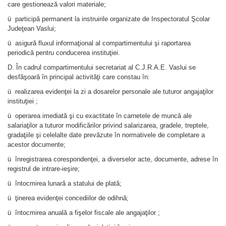
care gestionează valori materiale;
ü participă permanent la instruirile organizate de Inspectoratul Şcolar
Judeţean Vaslui;
ü asigură fluxul informaţional al compartimentului şi raportarea
periodică pentru conducerea instituţiei.
D. În cadrul compartimentului secretariat al C.J.R.A.E. Vaslui se
desfăşoară în principal activităţi care constau în:
ü realizarea evidenţei la zi a dosarelor personale ale tuturor angajaţilor
instituţiei ;
ü operarea imediată şi cu exactitate în carnetele de muncă ale
salariaţilor a tuturor modificărilor privind salarizarea, gradele, treptele,
gradaţiile şi celelalte date prevăzute în normativele de completare a
acestor documente;
ü înregistrarea corespondenţei, a diverselor acte, documente, adrese în
registrul de intrare-ieşire;
ü întocmirea lunară a statului de plată;
ü ţinerea evidenţei concediilor de odihnă;
ü întocmirea anuală a fişelor fiscale ale angajaţilor ;