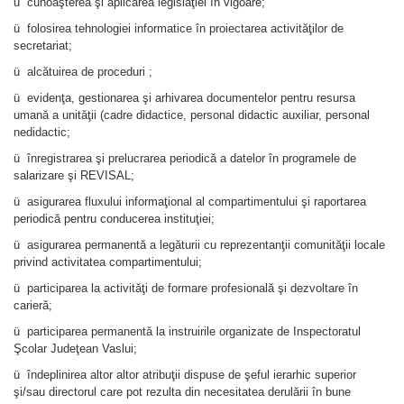
ü cunoaşterea şi aplicarea legislaţiei în vigoare;
ü folosirea tehnologiei informatice în proiectarea activităţilor de
secretariat;
ü alcătuirea de proceduri ;
ü evidenţa, gestionarea şi arhivarea documentelor pentru resursa
umană a unităţii (cadre didactice, personal didactic auxiliar, personal
nedidactic;
ü înregistrarea şi prelucrarea periodică a datelor în programele de
salarizare şi REVISAL;
ü asigurarea fluxului informaţional al compartimentului şi raportarea
periodică pentru conducerea instituţiei;
ü asigurarea permanentă a legăturii cu reprezentanţii comunităţii locale
privind activitatea compartimentului;
ü participarea la activităţi de formare profesională şi dezvoltare în
carieră;
ü participarea permanentă la instruirile organizate de Inspectoratul
Şcolar Judeţean Vaslui;
ü îndeplinirea altor altor atribuţii dispuse de şeful ierarhic superior
şi/sau directorul care pot rezulta din necesitatea derulării în bune