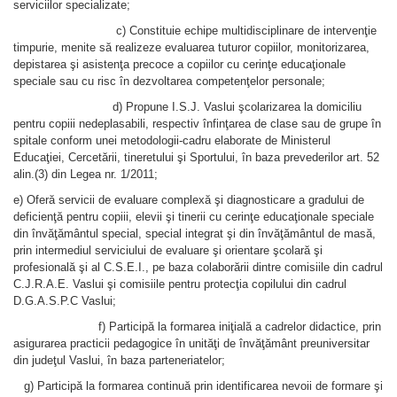
serviciilor specializate;
c) Constituie echipe multidisciplinare de intervenţie
timpurie, menite să realizeze evaluarea tuturor copiilor, monitorizarea,
depistarea şi asistenţa precoce a copiilor cu cerinţe educaţionale
speciale sau cu risc în dezvoltarea competenţelor personale;
d) Propune I.S.J. Vaslui şcolarizarea la domiciliu
pentru copiii nedeplasabili, respectiv înfinţarea de clase sau de grupe în
spitale conform unei metodologii-cadru elaborate de Ministerul
Educaţiei, Cercetării, tineretului şi Sportului, în baza prevederilor art. 52
alin.(3) din Legea nr. 1/2011;
e) Oferă servicii de evaluare complexă şi diagnosticare a gradului de
deficienţă pentru copiii, elevii şi tinerii cu cerinţe educaţionale speciale
din învăţământul special, special integrat şi din învăţământul de masă,
prin intermediul serviciului de evaluare şi orientare şcolară şi
profesională şi al C.S.E.I., pe baza colaborării dintre comisiile din cadrul
C.J.R.A.E. Vaslui şi comisiile pentru protecţia copilului din cadrul
D.G.A.S.P.C Vaslui;
f) Participă la formarea iniţială a cadrelor didactice, prin
asigurarea practicii pedagogice în unităţi de învăţământ preuniversitar
din judeţul Vaslui, în baza parteneriatelor;
g) Participă la formarea continuă prin identificarea nevoii de formare şi