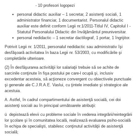
- 10 profesori logopezi
personal didactic auxiliar – 1 secretar, 2 asistenţi sociali, 1
administrator financiar, 1 documentarist. Personalul didactic
auxiliar este definit conform Legii nr.1/2011-Titlul IV, Capitolul I -
Statutul Personalului Didactic din învăţământul preuniversitar.
personal nedidactic – 1 secretar dactilograf, 1 portar, 1 îngrijitor.
Potrivit Legii nr. 1/2011, personalul nedidactic sau administrativ îşi
desfăşoară activitatea în baza Legii nr. 53/2003, cu modificările şi
completările ulterioare.
(2) În desfǎşurarea activitǎţii lor salariaţii trebuie sǎ se achite de
sarcinile conţinute în fişa postului pe care-l ocupǎ şi, inclusiv
excedentar acesteia, sǎ acţioneze convergent cu obiectivele punctuale
şi generale ale C.J.R.A.E. Vaslui, cu ţintele imediate şi strategice ale
acestuia.
A. Astfel, în cadrul compartimentului de asistenţă socială, cei doi
asistenţi sociali au în principal următoarele atribuţii:
ü depistează elevii cu probleme sociale în vederea integrării/reintegrării
lor şcolare şi în comunitatea locală, realizează evaluarea psiho-socială
în echipa de specialişti, stabilesc conţinutul activităţii de asistenţă
socială;