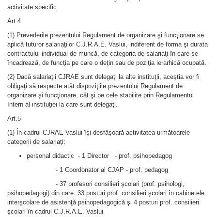
activitate specific.
Art.4
(1) Prevederile prezentului Regulament de organizare şi funcţionare se
aplicǎ tuturor salariaţilor C.J.R.A.E. Vaslui, indiferent de forma şi durata
contractului individual de muncǎ, de categoria de salariaţi în care se
încadreazǎ, de funcţia pe care o deţin sau de poziţia ierarhicǎ ocupatǎ.
(2) Dacǎ salariaţii CJRAE sunt delegaţi la alte instituţii, aceştia vor fi
obligaţi sǎ respecte atât dispoziţiile prezentului Regulament de
organizare şi funcţionare, cât şi pe cele stabilite prin Regulamentul
Intern al instituţiei la care sunt delegaţi.
Art.5
(1) În cadrul CJRAE Vaslui îşi desfǎşoarǎ activitatea urmǎtoarele
categorii de salariaţi:
personal didactic - 1 Director - prof. psihopedagog
- 1 Coordonator al CJAP - prof. pedagog
- 37 profesori consilieri şcolari (prof. psihologi,
psihopedagogi) din care: 33 posturi prof. consilieri şcolari în cabinetele
interşcolare de asistenţă psihopedagogică şi 4 posturi prof. consilieri
şcolari în cadrul C.J.R.A.E. Vaslui