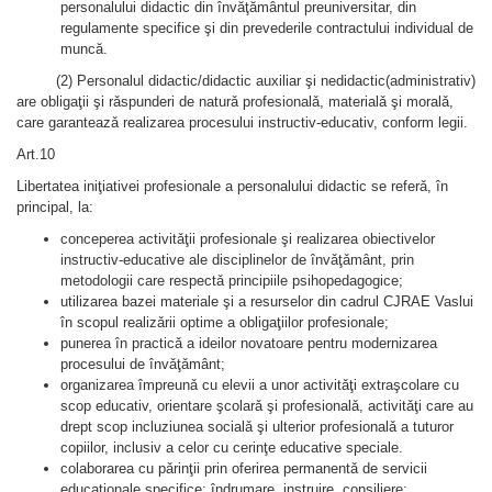
personalului didactic din învăţământul preuniversitar, din
regulamente specifice şi din prevederile contractului individual de
muncă.
(2) Personalul didactic/didactic auxiliar şi nedidactic(administrativ)
are obligaţii şi rǎspunderi de naturǎ profesionalǎ, materialǎ şi moralǎ,
care garanteazǎ realizarea procesului instructiv-educativ, conform legii.
Art.10
Libertatea iniţiativei profesionale a personalului didactic se referǎ, în
principal, la:
conceperea activitǎţii profesionale şi realizarea obiectivelor
instructiv-educative ale disciplinelor de învǎţǎmânt, prin
metodologii care respectǎ principiile psihopedagogice;
utilizarea bazei materiale şi a resurselor din cadrul CJRAE Vaslui
în scopul realizǎrii optime a obligaţiilor profesionale;
punerea în practicǎ a ideilor novatoare pentru modernizarea
procesului de învǎţǎmânt;
organizarea împreunǎ cu elevii a unor activitǎţi extraşcolare cu
scop educativ, orientare şcolarǎ şi profesionalǎ, activitǎţi care au
drept scop incluziunea socialǎ şi ulterior profesionalǎ a tuturor
copiilor, inclusiv a celor cu cerinţe educative speciale.
colaborarea cu pǎrinţii prin oferirea permanentǎ de servicii
educaţionale specifice: îndrumare, instruire, consiliere;