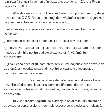
furnizează servicii în domeniu în baza prevederilor art. 239 şi 240 din
Legea Nr. 1/2011.
h)Colaborează cu instituţiile acreditate în scopul formării iniţiale şi
continue, cu C.C.D. Vaslui, instituţii de învăţământ superior, organizaţii
neguvernamentale în baza unor acorduri-cadru;
i) Informează şi consiliază cadrele didactice în domeniul educaţiei
incluzive;
j) Informează beneficiarii în domeniul consilierii privind cariera;
k)Realizează materiale şi mijloace de învăţământ cu valoare de suport
metodico-ştiinţific pentru cadrele didactice din învăţământul
preuniversitar;
l)Evaluează specialiştii care oferă servicii educaţionale din centrele de
asistenţă psihopedagogică şi din centrele/ cabinetele logopedice,
precum şi mediatorii şcolari;
m)Realizează o bază de date care centralizează toate
serviciile oferite beneficiarilor şi semnează/aprobă documentele
elaborate de profesioniştii din subordine, planuri de activitate, rapoarte
de activitate;
n) Gestionează registrul de evidenţă a salariaţilor din subordine,
cu excepţia personalului din centrele şcolare pentru educaţie incluzivă;