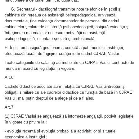
funcţionare a centralei termice, după caz.
G. Secretarul - dactilograf transmite note telefonice în şcoli şi
cabinete din reţeaua de asistenţă psihopedagogică, arhivează
documentele, ţine evidenţa documentelor de personal din cadrul
cabinetelor şcolare de asistenţă psihopedagogică, asigură evidenţa şi
întreţinerea materialelor necesare activităţii de asistenţă
psihopedagogică, orientare şcolară şi profesională.
H. Îngrijitorul asigură gestionarea corectă a patrimoniului instituţiei,
efectuează lucrări de îngrijire, curăţenie în cadrul CJRAE Vaslui.
Toate categoriile de salariaţi au încheiate cu CJRAE Vaslui contracte de
muncă în acord cu legislaţia în vigoare.
Art.6
Cadrele didactice asociate au în relaţia cu CJRAE Vaslui drepturi şi
obligaţii similare cu ale cadrelor didactice cu funcţia de bazǎ în CJRAE
Vaslui, mai puţin dreptul de a alege şi de a fi ales.
Art.7
(1) CJRAE Vaslui se angajeazǎ sǎ informeze angajaţii, potrivit legislaţiei
în vigoare cu privire la :
- evoluţia recentǎ şi evoluţia probabilǎ a activitǎţilor şi situaţiei
economice a instituţiei ;