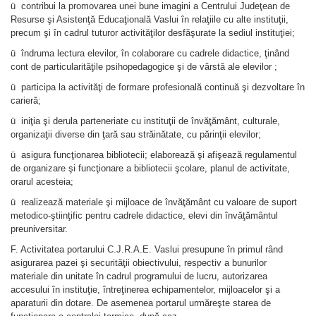
ü contribui la promovarea unei bune imagini a Centrului Judeţean de
Resurse şi Asistenţă Educaţională Vaslui în relaţiile cu alte instituţii,
precum şi în cadrul tuturor activităţilor desfăşurate la sediul instituţiei;
ü îndruma lectura elevilor, în colaborare cu cadrele didactice, ţinând
cont de particularităţile psihopedagogice şi de vârstă ale elevilor ;
ü participa la activităţi de formare profesională continuă şi dezvoltare în
carieră;
ü iniţia şi derula parteneriate cu instituţii de învăţământ, culturale,
organizaţii diverse din ţară sau străinătate, cu părinţii elevilor;
ü asigura funcţionarea bibliotecii; elaborează şi afişează regulamentul
de organizare şi funcţionare a bibliotecii şcolare, planul de activitate,
orarul acesteia;
ü realizează materiale şi mijloace de învăţământ cu valoare de suport
metodico-ştiinţific pentru cadrele didactice, elevi din învăţământul
preuniversitar.
F. Activitatea portarului C.J.R.A.E. Vaslui presupune în primul rând
asigurarea pazei şi securităţii obiectivului, respectiv a bunurilor
materiale din unitate în cadrul programului de lucru, autorizarea
accesului în instituţie, întreţinerea echipamentelor, mijloacelor şi a
aparaturii din dotare. De asemenea portarul urmăreşte starea de