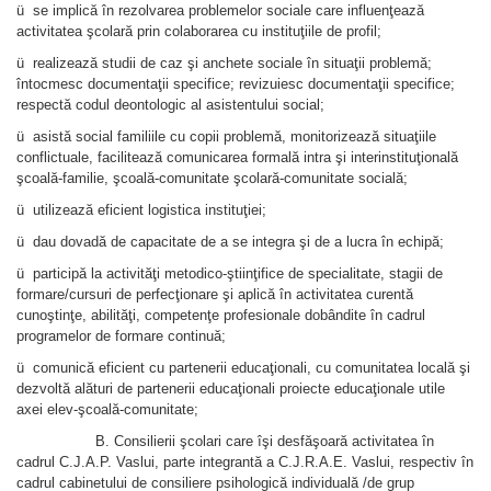
ü se implică în rezolvarea problemelor sociale care influenţează
activitatea şcolară prin colaborarea cu instituţiile de profil;
ü realizează studii de caz şi anchete sociale în situaţii problemă;
întocmesc documentaţii specifice; revizuiesc documentaţii specifice;
respectă codul deontologic al asistentului social;
ü asistă social familiile cu copii problemă, monitorizează situaţiile
conflictuale, facilitează comunicarea formală intra şi interinstituţională
şcoală-familie, şcoală-comunitate şcolară-comunitate socială;
ü utilizează eficient logistica instituţiei;
ü dau dovadă de capacitate de a se integra şi de a lucra în echipă;
ü participă la activităţi metodico-ştiinţifice de specialitate, stagii de
formare/cursuri de perfecţionare şi aplică în activitatea curentă
cunoştinţe, abilităţi, competenţe profesionale dobândite în cadrul
programelor de formare continuă;
ü comunică eficient cu partenerii educaţionali, cu comunitatea locală şi
dezvoltă alături de partenerii educaţionali proiecte educaţionale utile
axei elev-şcoală-comunitate;
B. Consilierii şcolari care îşi desfăşoară activitatea în
cadrul C.J.A.P. Vaslui, parte integrantă a C.J.R.A.E. Vaslui, respectiv în
cadrul cabinetului de consiliere psihologică individuală /de grup