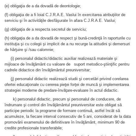
(e) obligaţia de a da dovadǎ de deontologie;
(f) obligaţia de a fi loial C.J.R.A.E. Vaslui în exercitarea atribuţiilor de
serviciu şi în activitǎţile desfǎşurate în afara C.J.R.A.E. Vaslui;
(g) obligaţia de a respecta secretul de serviciu;
(h) obligaţia de a da dovadǎ de respect şi bunǎ-credinţǎ în raporturile cu
instituţia şi cu colegii şi implicit de a nu recurge la atitudini şi demersuri
de hǎrţuire şi /sau calomnie;
(i) personalul didactic/didactic auxiliar realizează materiale şi
mijloace de învăţământ cu valoare de suport metodico-ştiinţific pentru
cadrele didactice din învăţământul preuniversitar;
(j) personalul didactic realizează studii şi cercetări privind corelarea
ofertei educaţionale cu cererea pieţei forţei de muncă şi implementarea
strategiei moderne de predare-învăţare-evaluare în actul didactic.
k) personalul didactic, precum şi personalul de conducere, de
îndrumare şi control din învăţământul preuniversitar este obligat să
participe periodic la programe de formare continuă, astfel încât să
acumuleze, la fiecare interval consecutiv de 5 ani, considerat de la data
promovării examenului de definitivare în învăţământ, minimum 90 de
credite profesionale transferabile;