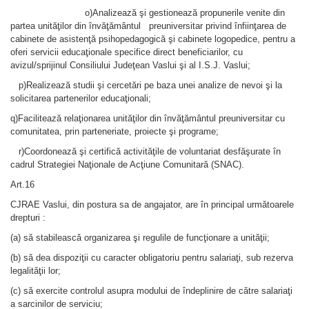
o)Analizează şi gestionează propunerile venite din
partea unităţilor din învăţământul preuniversitar privind înfiinţarea de
cabinete de asistenţă psihopedagogică şi cabinete logopedice, pentru a
oferi servicii educaţionale specifice direct beneficiarilor, cu
avizul/sprijinul Consiliului Judeţean Vaslui şi al I.S.J. Vaslui;
p)Realizează studii şi cercetări pe baza unei analize de nevoi şi la
solicitarea partenerilor educaţionali;
q)Facilitează relaţionarea unităţilor din învăţământul preuniversitar cu
comunitatea, prin parteneriate, proiecte şi programe;
r)Coordonează şi certifică activităţile de voluntariat desfăşurate în
cadrul Strategiei Naţionale de Acţiune Comunitară (SNAC).
Art.16
CJRAE Vaslui, din postura sa de angajator, are în principal urmǎtoarele
drepturi :
(a) sǎ stabileascǎ organizarea şi regulile de funcţionare a unitǎţii;
(b) sǎ dea dispoziţii cu caracter obligatoriu pentru salariaţi, sub rezerva
legalitǎţii lor;
(c) sǎ exercite controlul asupra modului de îndeplinire de cǎtre salariaţi
a sarcinilor de serviciu;