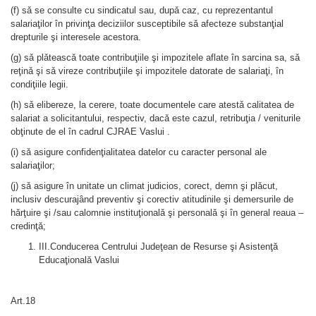
(f) sǎ se consulte cu sindicatul sau, dupǎ caz, cu reprezentantul
salariaţilor în privinţa deciziilor susceptibile sǎ afecteze substanţial
drepturile şi interesele acestora.
(g) sǎ plǎteascǎ toate contribuţiile şi impozitele aflate în sarcina sa, sǎ
reţinǎ şi sǎ vireze contribuţiile şi impozitele datorate de salariaţi, în
condiţiile legii.
(h) sǎ elibereze, la cerere, toate documentele care atestǎ calitatea de
salariat a solicitantului, respectiv, dacǎ este cazul, retribuţia / veniturile
obţinute de el în cadrul CJRAE Vaslui .
(i) sǎ asigure confidenţialitatea datelor cu caracter personal ale
salariaţilor;
(j) sǎ asigure în unitate un climat judicios, corect, demn şi plǎcut,
inclusiv descurajând preventiv şi corectiv atitudinile şi demersurile de
hǎrţuire şi /sau calomnie instituţionalǎ şi personalǎ şi în general reaua –
credinţǎ;
III.Conducerea Centrului Judeţean de Resurse şi Asistenţă
Educaţională Vaslui
Art.18