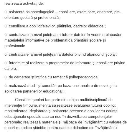
realizează activităţi de:
ü asistenţă psihopedagogică – consiliere, examinare, orientare, pre-
orientare şcolară şi profesională;
ü consiliere a copiilor/elevilor, părinţilor, cadrelor didactice ;
ü centralizare la nivel judeţean a tuturor datelor în vederea elaborării
materialelor informative pe problematica orientării şcolare şi
profesionale.
ü centralizare la nivel judeţean a datelor privind abandonul şcolar;
ü întocmire şi realizare a programelor de informare şi consiliere privind
cariera;
ü de cercetare ştiinţifică cu tematică psihopedagogică.
ü realizează studii şi cercetări pe baza unei analize de nevoi şi la
solicitarea partenerilor educaţionali;
Consilierii şcolari fac parte din echipa multidisciplinară de
intervenţie timpurie, menită să realizeze evaluarea tuturor copiilor,
monitorizarea, depistarea şi asistenţa precoce a copiilor cu cerinţe
educaţionale speciale sau cu risc în dezvoltarea competenţelor
personale; realizează materiale şi mijloace de învăţământ cu valoare de
suport metodico-ştiinţific pentru cadrele didactice din învăţământul