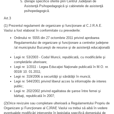
i)terapii specifice oferite prin Centrul Judeţean de
Asistenţă Psihopedagogică şi cabinetele de asistenţă
psihopedagogică.
Art.3
(1) Prezentul regulament de organizare şi funcţionare al C.J.R.A.E.
Vaslui a fost elaborat în conformitate cu prevederile:
Ordinului nr. 5555 din 27 octombrie 2011 privind aprobarea
Regulamentului de organizare şi funcţionare a centrelor judeţene
/al municipiului Bucureşti de resurse şi de asistenţǎ educaţionalǎ
.
Legii nr. 53/2003 - Codul Muncii, republicată, cu modificǎrile şi
completǎrile ulterioare;
Legii nr. 1/2011 - Legea Educaţiei Naţionale publicată în M.O. nr.
0018/ 10. 01.2011;
Legii nr. 319/2006 a securitǎţii şi sǎnǎtǎţii în muncǎ;
Legii nr. 544/2001 privind liberul acces la informaţiile de interes
public;
Legii nr. 202/2002 privind egalitatea de şanse între femei şi
bǎrbaţi, republicată în 2007;
(2)Orice revizuire sau completare ulterioarǎ a Regulamentului Propriu de
Organizare şi Funcţionare al CJRAE Vaslui va trebui sǎ aibǎ în vedere
eventualele modificǎri intervenite în legislaţia specificǎ domeniului de