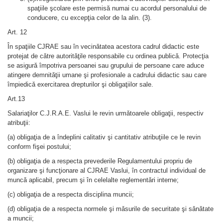
spaţiile şcolare este permisă numai cu acordul personalului de
conducere, cu excepţia celor de la alin. (3).
Art. 12
În spaţiile CJRAE sau în vecinǎtatea acestora cadrul didactic este
protejat de cǎtre autoritǎţile responsabile cu ordinea publicǎ. Protecţia
se asigurǎ împotriva persoanei sau grupului de persoane care aduce
atingere demnitǎţii umane şi profesionale a cadrului didactic sau care
împiedicǎ exercitarea drepturilor şi obligaţiilor sale.
Art.13
Salariaţilor C.J.R.A.E. Vaslui le revin urmǎtoarele obligaţii, respectiv
atribuţii:
(a) obligaţia de a îndeplini calitativ şi cantitativ atribuţiile ce le revin
conform fişei postului;
(b) obligaţia de a respecta prevederile Regulamentului propriu de
organizare şi funcţionare al CJRAE Vaslui, în contractul individual de
muncǎ aplicabil, precum şi în celelalte reglementǎri interne;
(c) obligaţia de a respecta disciplina muncii;
(d) obligaţia de a respecta normele şi mǎsurile de securitate şi sǎnǎtate
a muncii;