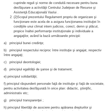
cuprinde reguli şi norme de conduitǎ necesare pentru buna
desfǎşurare a activităţii Centrului Judeţean de Resurse şi
Asistenţǎ Educaţionalǎ Vaslui .
(2)Scopul prezentului Regulament propriu de organizare şi
funcţionare este acela de a asigura funcţionarea instituţiei în
condiţiile unui climat intern judicios, corect, demn şi plǎcut,
propice înaltei performanţe instituţionale şi individuale a
angajaţilor, având la bazǎ urmǎtoarele principii:
a) principiul bunei credinţe;
b) principiul respectului reciproc între instituţie şi angajat, respectiv
între angajaţi;
c) principiul deontologiei;
d) principiul egalitǎţii de şanse şi de tratament;
e) principiul solidaritǎţii;
f) principiul rǎspunderii personale faţǎ de instituţie şi faţǎ de societate,
pentru activitatea desfǎşuratǎ în orice plan: didactic, ştiinţific,
administrativ etc;
g) principiul transparenţei ;
h) principiul libertǎţii de asociere pentru apǎrarea drepturilor şi