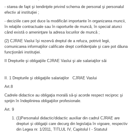
- starea de fapt şi tendinţele privind schema de personal şi personalul
efectiv al instituţiei ;
- deciziile care pot duce la modificǎri importante în organizarea muncii,
în relaţiile contractuale sau în raporturile de muncǎ, în special atunci
când existǎ o ameninţare la adresa locurilor de muncǎ ;
(2) CJRAE Vaslui îşi rezervǎ dreptul de a refuza, potrivit legii,
comunicarea informaţiilor calificate drept confidenţiale şi care pot dǎuna
funcţionǎrii instituţiei.
II Drepturile şi obligaţiile CJRAE Vaslui şi ale salariaţilor sǎi
II. 1 Drepturile şi obligaţiile salariaţilor CJRAE Vaslui
Art.8
Cadrele didactice au obligaţia moralǎ sǎ-şi acorde respect reciproc şi
sprijin în îndeplinirea obligaţiilor profesionale.
Art. 9
(1)Personalul didactic/didactic auxiliar din cadrul CJRAE are
drepturi şi obligaţii care decurg din legislaţia în vigoare, respectiv
din Legea nr. 1/2011, TITLUL IV, Capitolul I - Statutul