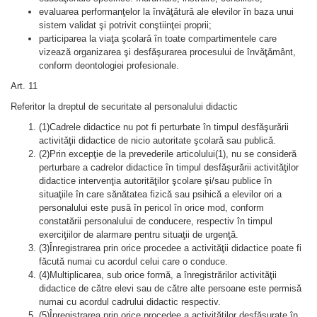
evaluarea performanţelor la învǎţǎturǎ ale elevilor în baza unui
sistem validat şi potrivit conştiinţei proprii;
participarea la viaţa şcolarǎ în toate compartimentele care
vizeazǎ organizarea şi desfǎşurarea procesului de învǎţǎmânt,
conform deontologiei profesionale.
Art. 11
Referitor la dreptul de securitate al personalului didactic
(1)Cadrele didactice nu pot fi perturbate în timpul desfǎşurǎrii
activitǎţii didactice de nicio autoritate şcolarǎ sau publicǎ.
(2)Prin excepţie de la prevederile articolului(1), nu se consideră
perturbare a cadrelor didactice în timpul desfăşurării activităţilor
didactice intervenţia autorităţilor şcolare şi/sau publice în
situaţiile în care sănătatea fizică sau psihică a elevilor ori a
personalului este pusă în pericol în orice mod, conform
constatării personalului de conducere, respectiv în timpul
exerciţiilor de alarmare pentru situaţii de urgenţă.
(3)Înregistrarea prin orice procedee a activităţii didactice poate fi
făcută numai cu acordul celui care o conduce.
(4)Multiplicarea, sub orice formă, a înregistrărilor activităţii
didactice de către elevi sau de către alte persoane este permisă
numai cu acordul cadrului didactic respectiv.
(5)Înregistrarea prin orice procedee a activităţilor desfăşurate în