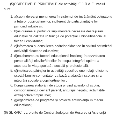
(5)OBIECTIVELE PRINCIPALE ale activităţii C.J.R.A.E. Vaslui
sunt:
a)cuprinderea şi menţinerea în sistemul de învăţământ obligatoriu
a tuturor copiilor/tinerilor, indiferent de particularităţile lor
psihoindividuale şi;
b)asigurarea suporturilor suplimentare necesare desfăşurării
educaţiei de calitate în funcţie de potenţialul biopsihosocial al
fiecărui copil/tânăr;
c)informarea şi consilierea cadrelor didactice în spiritul optimizării
activităţii didactico-educative;
d)colaborarea cu factorii educaţionali implicaţi în dezvoltarea
personalităţii elevilor/tinerilor în scopul integrării optime a
acestora în viaţa şcolară , socială şi profesională;
e)implicarea părinţilor în activităţi specifice unei relaţii eficiente
şcoală-familie-comunitate, ca bază a adaptării şcolare şi a
integrării sociale a copiilor/tinerilor ;
f)organizarea elaborării de studii privind abandonul şcolar,
comportamentul deviant juvenil, anturajul negativ, activităţile
extraşcolare/timpul liber;
g)organizarea de programe şi proiecte antiviolenţă în mediul
educaţional;
(6) SERVICIILE oferite de Centrul Judeţean de Resurse şi Asistenţă