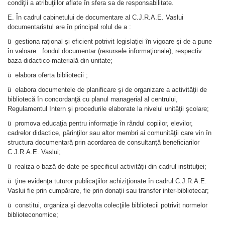
condiţii a atribuţiilor aflate în sfera sa de responsabilitate.
E. În cadrul cabinetului de documentare al C.J.R.A.E. Vaslui
documentaristul are în principal rolul de a :
ü gestiona raţional şi eficient potrivit legislaţiei în vigoare şi de a pune
în valoare fondul documentar (resursele informaţionale), respectiv
baza didactico-materială din unitate;
ü elabora oferta bibliotecii ;
ü elabora documentele de planificare şi de organizare a activităţii de
bibliotecă în concordanţă cu planul managerial al centrului,
Regulamentul Intern şi procedurile elaborate la nivelul unităţii şcolare;
ü promova educaţia pentru informaţie în rândul copiilor, elevilor,
cadrelor didactice, părinţilor sau altor membri ai comunităţii care vin în
structura documentară prin acordarea de consultanţă beneficiarilor
C.J.R.A.E. Vaslui;
ü realiza o bază de date pe specificul activităţii din cadrul instituţiei;
ü ţine evidenţa tuturor publicaţiilor achiziţionate în cadrul C.J.R.A.E.
Vaslui fie prin cumpărare, fie prin donaţii sau transfer inter-bibliotecar;
ü constitui, organiza şi dezvolta colecţiile bibliotecii potrivit normelor
biblioteconomice;