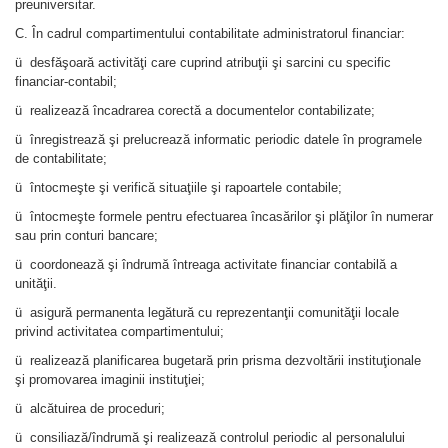
preuniversitar.
C. În cadrul compartimentului contabilitate administratorul financiar:
ü desfăşoară activităţi care cuprind atribuţii şi sarcini cu specific
financiar-contabil;
ü realizează încadrarea corectă a documentelor contabilizate;
ü înregistrează şi prelucrează informatic periodic datele în programele
de contabilitate;
ü întocmeşte şi verifică situaţiile şi rapoartele contabile;
ü întocmeşte formele pentru efectuarea încasărilor şi plăţilor în numerar
sau prin conturi bancare;
ü coordonează şi îndrumă întreaga activitate financiar contabilă a
unităţii.
ü asigură permanenta legătură cu reprezentanţii comunităţii locale
privind activitatea compartimentului;
ü realizează planificarea bugetară prin prisma dezvoltării instituţionale
şi promovarea imaginii instituţiei;
ü alcătuirea de proceduri;
ü consiliază/îndrumă şi realizează controlul periodic al personalului