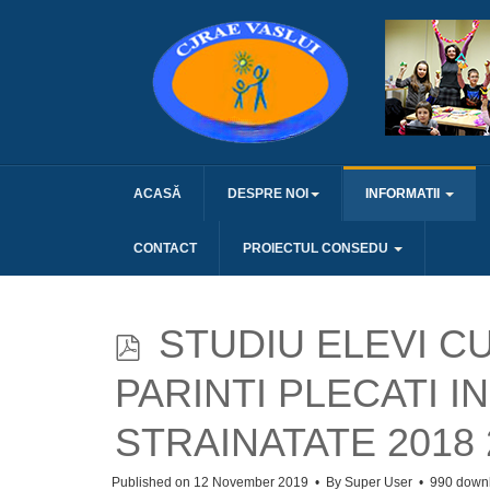
ACASĂ
DESPRE NOI
INFORMATII
CONTACT
PROIECTUL CONSEDU
p
STUDIU ELEVI CU
d
PARINTI PLECATI IN
f
STRAINATATE 2018 
Published on 12 November 2019
By
Super User
990 down