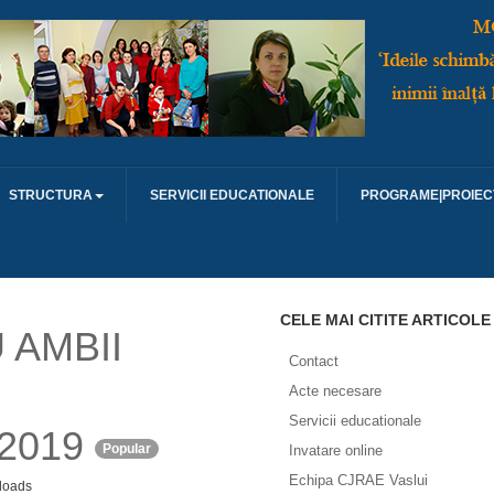
STRUCTURA
SERVICII EDUCATIONALE
PROGRAME|PROIEC
CELE MAI CITITE ARTICOLE
 AMBII
Contact
Acte necesare
Servicii educationale
2019
Popular
Invatare online
Echipa CJRAE Vaslui
loads