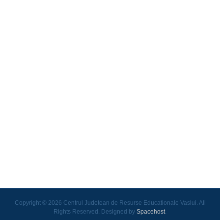
Copyright © 2026 Centrul Judetean de Resurse Educationale Vaslui. All
Rights Reserved. Designed by
Spacehost
.