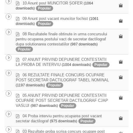
p
10 Anunt post MUNCITOR ȘOFER
(1064
d
downloads)
Popular
f
p
09 Anunt post vacant muncitor fochist
(1061
d
downloads)
Popular
f
p
08 Rezultatele finale obtinute in urma concursului
d
pentru ocuparea postului vact de secretar dactilograf
f
dupa solutionarea contestatiilor
(987 downloads)
Popular
p
07 ANUNT PRIVIND DEPUNERE CONTESTATII
d
LA PROBA DE INTERVIU
(1004 downloads)
Popular
f
p
06 REZULTATE FINALE CONCURS OCUPARE
d
POST SECRETAR DACTILOGRAF TABEL NOMINAL
f
(1197 downloads)
Popular
p
05 ANUNT PRIVIND DEPUNERE CONTESTATII
d
OCUPARE POST SECRETAR DACTILOGRAF CJAP
f
VASLUI
(987 downloads)
Popular
p
04 Proba interviu pentru ocuparea post vacant
d
secretar dactilograf
(975 downloads)
Popular
f
p
03 Rezultate proba scrisa concurs ocupare post