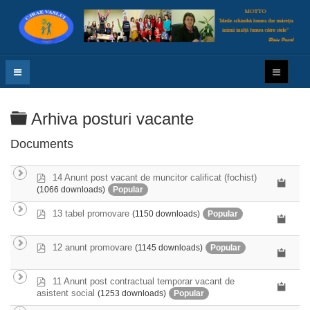
Folder
Arhiva posturi vacante
Documents
p
14 Anunt post vacant de muncitor calificat (fochist)
d
(1066 downloads)
Popular
f
p
13 tabel promovare
(1150 downloads)
Popular
d
f
p
12 anunt promovare
(1145 downloads)
Popular
d
f
p
11 Anunt post contractual temporar vacant de
d
asistent social
(1253 downloads)
Popular
f