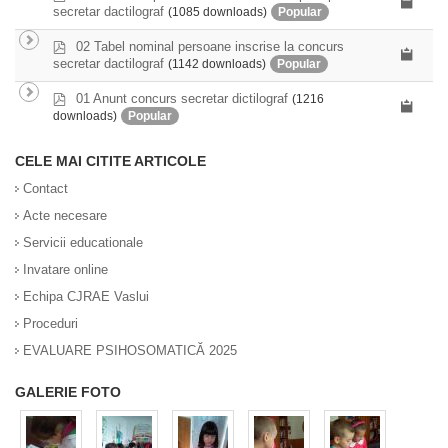
d
secretar dactilograf
(1085 downloads)
Popular
f
p
02 Tabel nominal persoane inscrise la concurs
d
secretar dactilograf
(1142 downloads)
Popular
f
p
01 Anunt concurs secretar dictilograf
(1216
d
downloads)
Popular
f
CELE MAI CITITE ARTICOLE
Contact
Acte necesare
Servicii educationale
Invatare online
Echipa CJRAE Vaslui
Proceduri
EVALUARE PSIHOSOMATICĂ 2025
GALERIE FOTO