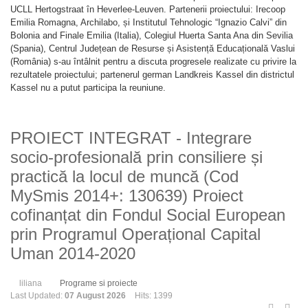
UCLL Hertogstraat în Heverlee-Leuven. Partenerii proiectului: Irecoop
Emilia Romagna, Archilabo, și Institutul Tehnologic “Ignazio Calvi” din
Bolonia and Finale Emilia (Italia), Colegiul Huerta Santa Ana din Sevilia
(Spania), Centrul Județean de Resurse și Asistență Educațională Vaslui
(România) s-au întâlnit pentru a discuta progresele realizate cu privire la
rezultatele proiectului; partenerul german Landkreis Kassel din districtul
Kassel nu a putut participa la reuniune.
PROIECT INTEGRAT - Integrare
socio-profesională prin consiliere și
practică la locul de muncă (Cod
MySmis 2014+: 130639) Proiect
cofinanțat din Fondul Social European
prin Programul Operațional Capital
Uman 2014-2020
liliana
Programe si proiecte
Last Updated:
07 August 2026
Hits: 1399