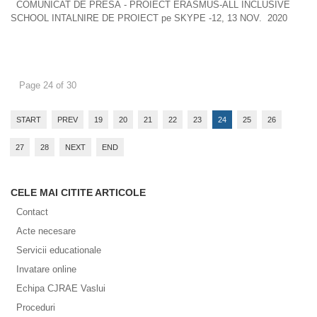
COMUNICAT DE PRESĂ - PROIECT ERASMUS-ALL INCLUSIVE
SCHOOL INTALNIRE DE PROIECT pe SKYPE -12, 13 NOV. 2020
Page 24 of 30
START
PREV
19
20
21
22
23
24
25
26
27
28
NEXT
END
CELE MAI CITITE ARTICOLE
Contact
Acte necesare
Servicii educationale
Invatare online
Echipa CJRAE Vaslui
Proceduri