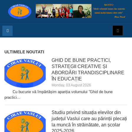
ULTIMELE NOUTATI
GHID DE BUNE PRACTICI,
STRATEGII CREATIVE ȘI
ABORDĂRI TRANDISCIPLINARE
ÎN EDUCAȚIE
Monday, 03 August 2026
Cu bucurie vă împărtășim apariția volumului ”Ghid de bune
practici...
Studiu privind situația elevilor din
județul Vaslui care au părinții plecați
la muncă în străinătate, an școlar
2025-2026