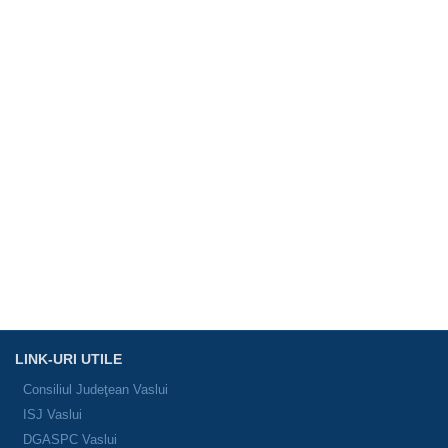
LINK-URI UTILE
Consiliul Judeţean Vaslui
ISJ Vaslui
DGASPC Vaslui