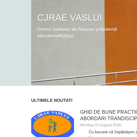
CJRAE VASLUI
Centrul Județean de Resurse și Asistență
educațională
Vaslui
.
Vaslui
ULTIMELE NOUTATI
GHID DE BUNE PRACTIC
ABORDĂRI TRANDISCIP
Monday, 03 August 2026
Cu bucurie vă împărtășim apa