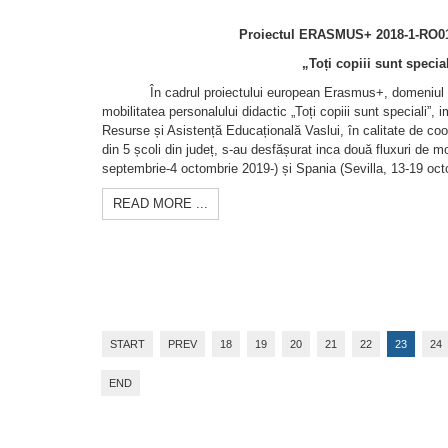
Proiectul ERASMUS+
2018-1-RO0
„Toți copiii sunt specia
În cadrul proiectului european Erasmus+, domeniul ed
mobilitatea personalului didactic „Toți copiii sunt speciali”
Resurse și Asistență Educațională Vaslui, în calitate de coor
din 5 școli din județ, s-au desfășurat inca două fluxuri de mo
septembrie-4 octombrie 2019-) și Spania (Sevilla, 13-19 oct
READ MORE ...
START
PREV
18
19
20
21
22
23
24
END