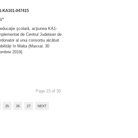
1-KA101-047415
li”
ucaţie şcolară, acţiunea KA1-
, implementat de Centrul Județean de
donator al unui consorțiu alcătuit
bilități în Malta (Maxxar, 30
ombrie 2019).
Page 23 of 30
25
26
27
NEXT