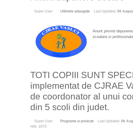
Super User
Ultimele adaugate
Last Updated:
06 Augus
Anunt privind depunerea
scoalara si profesional
TOTI COPIII SUNT SPECIA
implementat de CJRAE Vasl
de coordonator al unui con
din 5 scoli din judet.
Super User
Programe si proiecte
Last Updated:
06 Aug
Hits: 1870