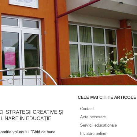
CELE MAI CITITE ARTICOLE
Contact
I, STRATEGII CREATIVE ȘI
Acte necesare
LINARE ÎN EDUCAȚIE
Servicii educationale
riția volumului ”Ghid de bune
Invatare online