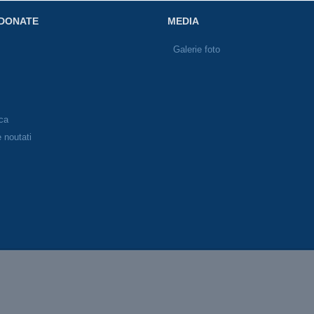
DONATE
MEDIA
P
Galerie foto
eca
 noutati