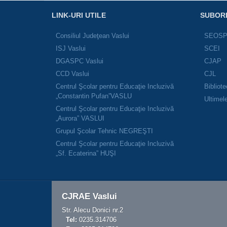
LINK-URI UTILE
SUBOR
Consiliul Judeţean Vaslui
SEOS
ISJ Vaslui
SCEI
DGASPC Vaslui
CJAP
CCD Vaslui
CJL
Centrul Şcolar pentru Educaţie Incluzivă
Bibliot
„Constantin Pufan”VASLU
Ultimele
Centrul Şcolar pentru Educaţie Incluzivă
„Aurora” VASLUI
Grupul Şcolar Tehnic NEGREŞTI
Centrul Şcolar pentru Educaţie Incluzivă
„Sf. Ecaterina” HUŞI
CJRAE Vaslui
Str. Alecu Donici nr.2
Tel:
0235.314706