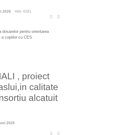
t 2026
Hits: 4281
 dosarelor pentru orientarea
a a copiilor cu CES
LI , proiect
ui,in calitate
sortiu alcatuit
ust 2026