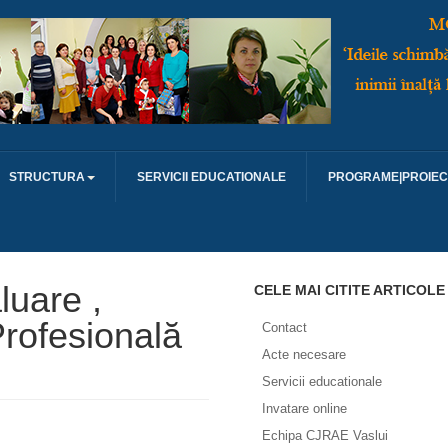
STRUCTURA
SERVICII EDUCATIONALE
PROGRAME|PROIEC
uare ,
CELE MAI CITITE ARTICOLE
Profesională
Contact
Acte necesare
Servicii educationale
Invatare online
Echipa CJRAE Vaslui