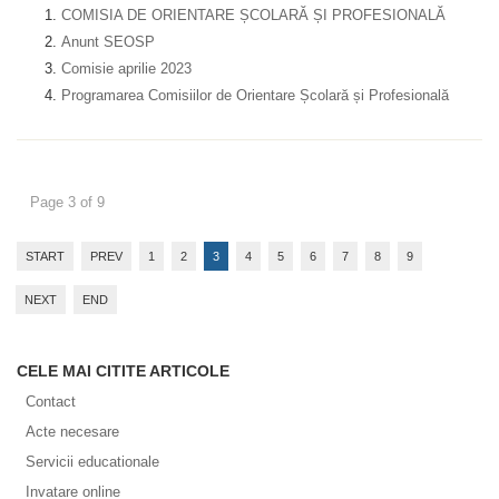
COMISIA DE ORIENTARE ȘCOLARĂ ȘI PROFESIONALĂ
Anunt SEOSP
Comisie aprilie 2023
Programarea Comisiilor de Orientare Școlară și Profesională
Page 3 of 9
START
PREV
1
2
3
4
5
6
7
8
9
NEXT
END
CELE MAI CITITE ARTICOLE
Contact
Acte necesare
Servicii educationale
Invatare online