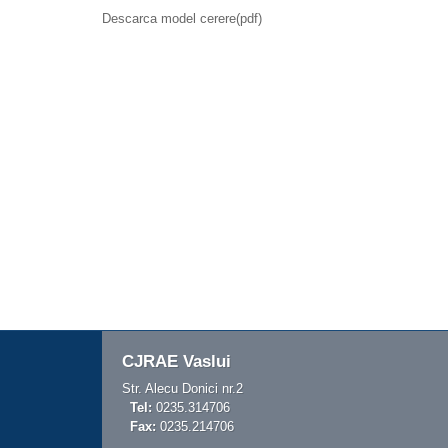
Descarca model cerere(pdf)
CJRAE Vaslui
Str. Alecu Donici nr.2
Tel:
0235.314706
Fax:
0235.214706