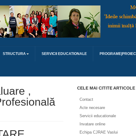
STRUCTURA
SERVICII EDUCATIONALE
PROGRAME|PROIEC
uare ,
CELE MAI CITITE ARTICOLE
Profesională
Contact
Acte necesare
Servicii educationale
Invatare online
TARE
Echipa CJRAE Vaslui