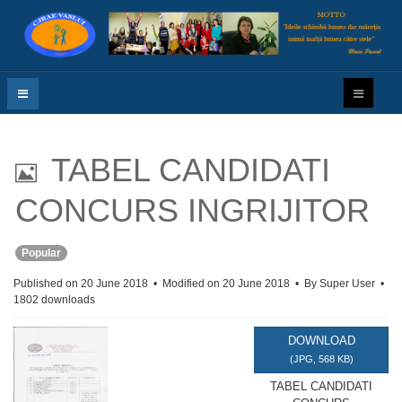
I
TABEL CANDIDATI
m
CONCURS INGRIJITOR
a
Popular
g
Published on 20 June 2018
Modified on 20 June 2018
By
Super User
1802 downloads
e
DOWNLOAD
(
JPG,
568 KB
)
TABEL CANDIDATI