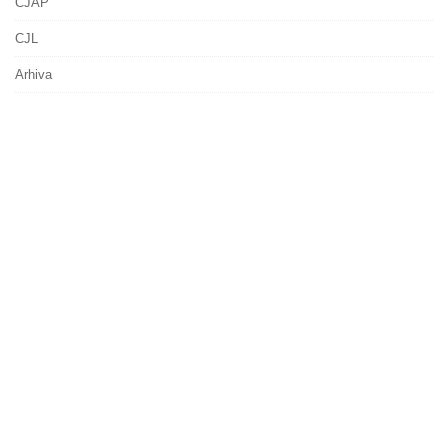
CJAP
CJL
Arhiva