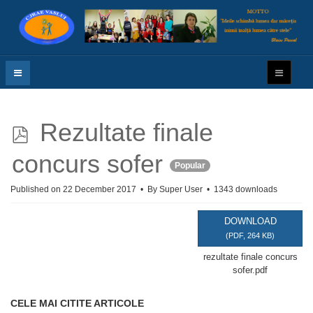
p
Rezultate finale
d
concurs sofer
Popular
f
Published on 22 December 2017
By
Super User
1343 downloads
DOWNLOAD
(
PDF,
264 KB
)
rezultate finale concurs
sofer.pdf
CELE MAI CITITE ARTICOLE