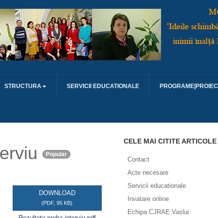
STRUCTURA
SERVICII EDUCATIONALE
PROGRAME|PROIEC
CELE MAI CITITE ARTICOLE
erviu
Popular
Contact
Acte necesare
Servicii educationale
DOWNLOAD
Invatare online
(
PDF,
95 KB
)
Echipa CJRAE Vaslui
Rezultate proba interviu.pdf