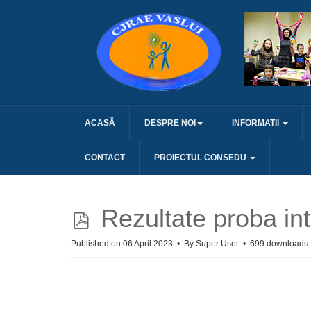
ACASĂ
DESPRE NOI
INFORMATII
CONTACT
PROIECTUL CONSEDU
p
Rezultate proba int
d
Published on 06 April 2023
By
Super User
699 downloads
f