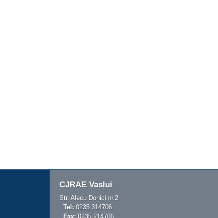
CJRAE Vaslui
Str. Alecu Donici nr.2
Tel:
0235.314706
Fax:
0235.214706