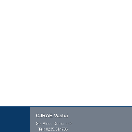
CJRAE Vaslui
Str. Alecu Donici nr.2
Tel:
0235.314706