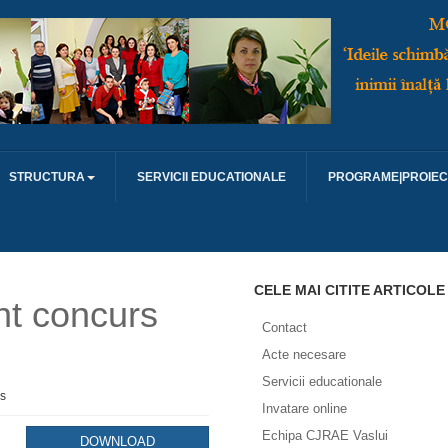
STRUCTURA
SERVICII EDUCATIONALE
PROGRAME|PROIEC
CELE MAI CITITE ARTICOLE
t concurs
Contact
Acte necesare
Servicii educationale
s
Invatare online
Echipa CJRAE Vaslui
DOWNLOAD