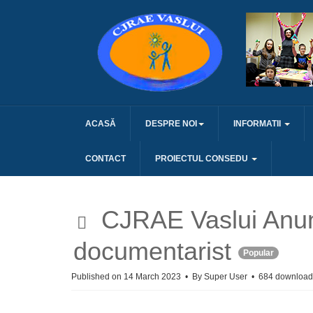
ACASĂ
DESPRE NOI
INFORMATII
CONTACT
PROIECTUL CONSEDU
d
CJRAE Vaslui Anun
e
documentarist
Popular
f
Published on 14 March 2023
By
Super User
684 download