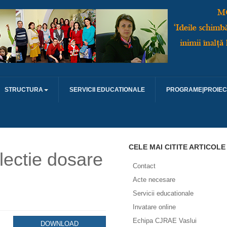
STRUCTURA
SERVICII EDUCATIONALE
PROGRAME|PROIEC
CELE MAI CITITE ARTICOLE
lectie dosare
Contact
Acte necesare
Servicii educationale
Invatare online
Echipa CJRAE Vaslui
DOWNLOAD