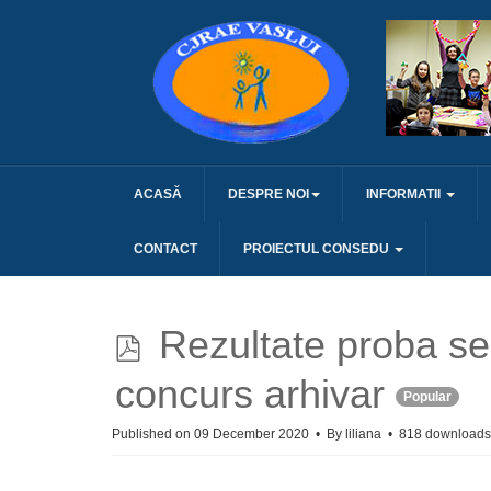
ACASĂ
DESPRE NOI
INFORMATII
CONTACT
PROIECTUL CONSEDU
p
Rezultate proba se
d
concurs arhivar
Popular
f
Published on 09 December 2020
By
liliana
818 downloads