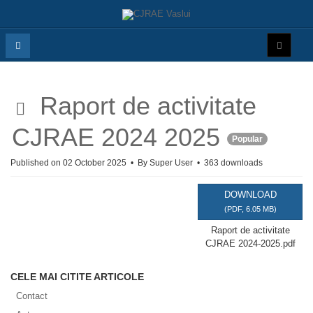
p
Raport de activitate
d
CJRAE 2024 2025
Popular
f
Published on 02 October 2025
By
Super User
363 downloads
DOWNLOAD
(
PDF,
6.05 MB
)
Raport de activitate
CJRAE 2024-2025.pdf
CELE MAI CITITE ARTICOLE
Contact