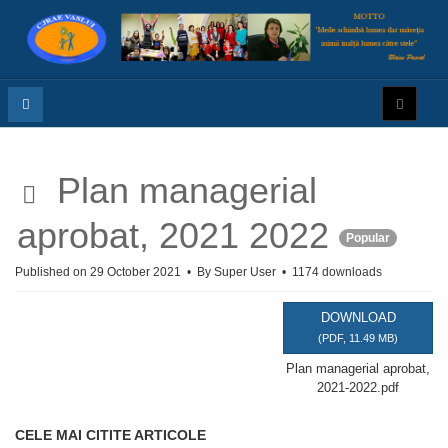
p
Plan managerial
d
aprobat, 2021 2022
Popular
f
Published on 29 October 2021
By
Super User
1174 downloads
DOWNLOAD
(
PDF,
11.49 MB
)
Plan managerial aprobat,
2021-2022.pdf
CELE MAI CITITE ARTICOLE