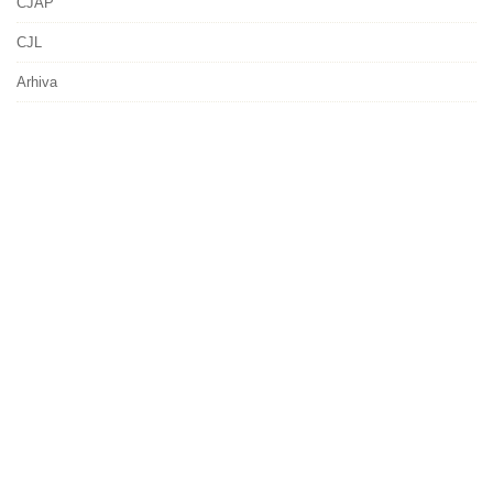
CJAP
CJL
Arhiva