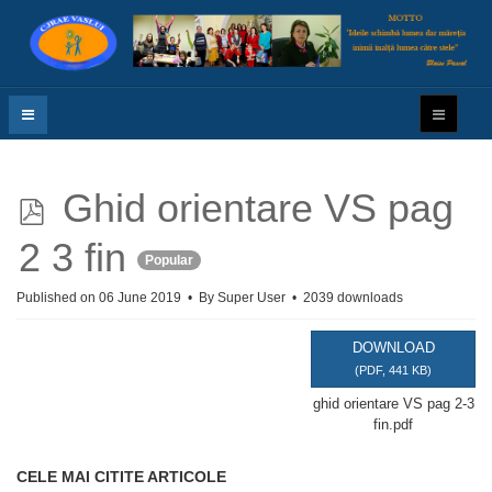
p
Ghid orientare VS pag
d
2 3 fin
Popular
f
Published on 06 June 2019
By
Super User
2039 downloads
DOWNLOAD
(
PDF,
441 KB
)
ghid orientare VS pag 2-3
fin.pdf
CELE MAI CITITE ARTICOLE