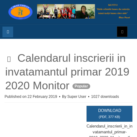
p
Calendarul inscrierii in
d
invatamantul primar 2019
f
2020 Monitor
Popular
Published on 22 February 2019
By
Super User
1027 downloads
DOWNLOAD
(
PDF,
377 KB
)
Calendarul_inscrierii_in_in
vatamantul_primar-