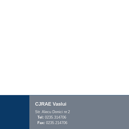
CJRAE Vaslui
Str. Alecu Donici nr.2
Tel:
0235.314706
Fax:
0235.214706