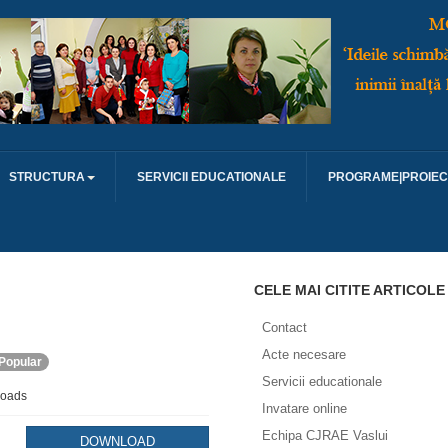
STRUCTURA
SERVICII EDUCATIONALE
PROGRAME|PROIEC
CELE MAI CITITE ARTICOLE
Contact
Acte necesare
Popular
Servicii educationale
loads
Invatare online
Echipa CJRAE Vaslui
DOWNLOAD