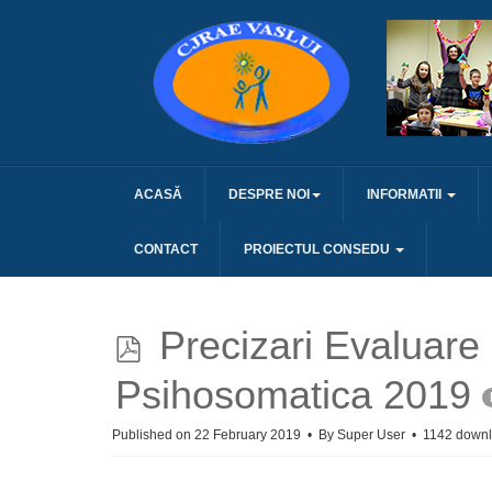
ACASĂ
DESPRE NOI
INFORMATII
CONTACT
PROIECTUL CONSEDU
p
Precizari Evaluare
d
Psihosomatica 2019
f
Published on 22 February 2019
By
Super User
1142 down